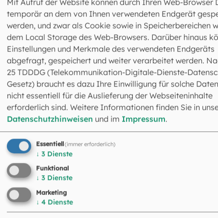
Mit Aufruf der Website können durch Ihren Web-Browser 
Erzdiözese München und Freising wenden Sie sich bitte a
temporär an dem von Ihnen verwendeten Endgerät gespe
das Sekretariat
„
Ehevorbereitung“ im Fachbereich
werden, und zwar als Cookie sowie in Speicherbereichen w
Ehevorbereitung und -begleitung. Eine Liste der
dem Local Storage des Web-Browsers. Darüber hinaus k
deutschlandweiten Anbieter finden Sie auf den Info-Seit
Einstellungen und Merkmale des verwendeten Endgeräts
zu
EPL
.
abgefragt, gespeichert und weiter verarbeitet werden. Na
25 TDDDG (Telekommunikation-Digitale-Dienste-Datensc
Gesetz) braucht es dazu Ihre Einwilligung für solche Daten
nicht essentiell für die Auslieferung der Webseiteninhalte
erforderlich sind. Weitere Informationen finden Sie in uns
Datenschutzhinweisen
und im
Impressum
.
Essentiell
(immer erforderlich)
↓
3
Dienste
Fachbereich Ehevorbereitung und -
begleitung
Funktional
↓
3
Dienste
Leitung: Markus Reischl
089 2137-1549
Marketing
089 2137-274313
↓
4
Dienste
ehevorbereitung@eomuc.de