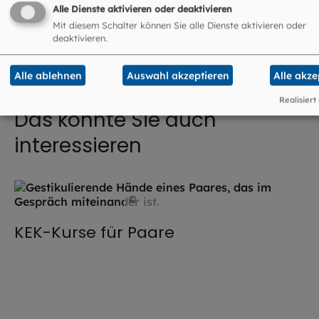
Mehr Infos zur Ehevorbereitung und -
Alle Dienste aktivieren oder deaktivieren
begleitung
Mit diesem Schalter können Sie alle Dienste aktivieren oder
deaktivieren.
Alle ablehnen
Auswahl akzeptieren
Alle akze
Realisiert
Das könnte Sie auch
interessieren
©
iStock.com / kieferpix
KEK-Kurse für Paare