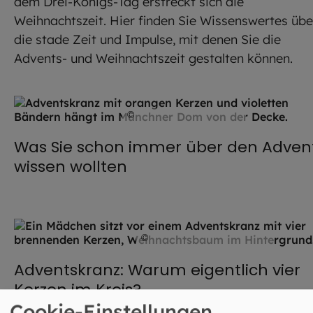
dem Drei-Königs-Tag erstreckt sich die
Weihnachtszeit. Hier finden Sie Wissenswertes übe
die stade Zeit und Impulse, mit denen Sie die
Advents- und Weihnachtszeit gestalten können.
©
Robert Kiderle / EOM
Was Sie schon immer über den Adven
wissen wollten
©
MT-R / stock.adobe.com
Adventskranz: Warum eigentlich vier
Kerzen im Kreis?
Cookie-Einstellungen