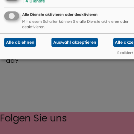
↓
4
Dienste
Krippe?
Alle Dienste aktivieren oder deaktivieren
Mit diesem Schalter können Sie alle Dienste aktivieren oder
deaktivieren.
©
Kindermissionswerk /
Alle ablehnen
Auswahl akzeptieren
Alle akze
Was schreiben die Sternsinger denn
Realisiert
da?
Folgen Sie uns