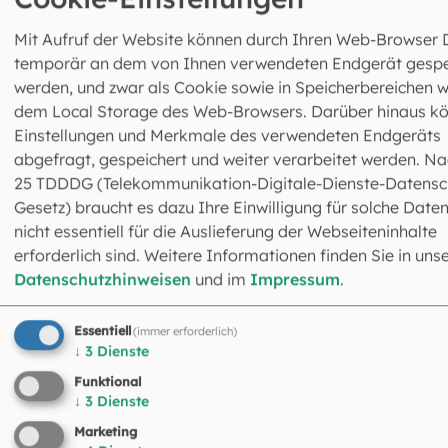
Mit Aufruf der Website können durch Ihren Web-Browser 
©
EOM
temporär an dem von Ihnen verwendeten Endgerät gespe
werden, und zwar als Cookie sowie in Speicherbereichen w
Kripperl-G'schicht'n für den Advent:
dem Local Storage des Web-Browsers. Darüber hinaus k
Fensterbild
Einstellungen und Merkmale des verwendeten Endgeräts
abgefragt, gespeichert und weiter verarbeitet werden. Na
25 TDDDG (Telekommunikation-Digitale-Dienste-Datensc
Gesetz) braucht es dazu Ihre Einwilligung für solche Daten
©
Nicola Neubauer / EOM
nicht essentiell für die Auslieferung der Webseiteninhalte
erforderlich sind. Weitere Informationen finden Sie in uns
Kripperl-G'schicht'n für den Advent:
Datenschutzhinweisen
und im
Impressum
.
Tischlaterne
Essentiell
(immer erforderlich)
↓
3
Dienste
Funktional
↓
3
Dienste
©
schulzfoto / stock.adobe.com
Marketing
Gab es wirklich Ochs und Esel in der