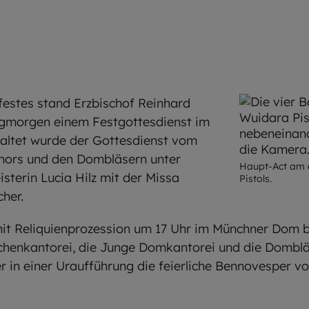
estes stand Erzbischof Reinhard
gmorgen einem Festgottesdienst im
taltet wurde der Gottesdienst vom
ors und den Dombläsern unter
Haupt-Act am e
terin Lucia Hilz mit der Missa
Pistols.
her.
 mit Reliquienprozession um 17 Uhr im Münchner Dom 
enkantorei, die Junge Domkantorei und die Dombläs
 in einer Uraufführung die feierliche Bennovesper vo