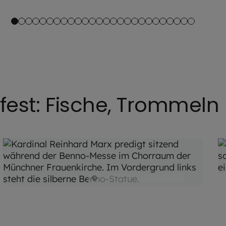
est: Fische, Trommeln 
©
Hendrik Steffens / EOM