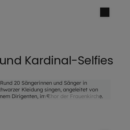
und Kardinal-Selfies
©
Hendrik Steffens / EOM