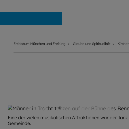
Erzbistum München und Freising
Erzbistum München und Freising
Glaube und Spiritualität
Kirche
©
Hendrik Steffens / EOM
Eine der vielen musikalischen Attraktionen war der Tanz
Gemeinde.