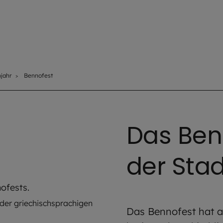
njahr
Bennofest
Das Benn
der Stad
 der griechischsprachigen
Das Bennofest hat a