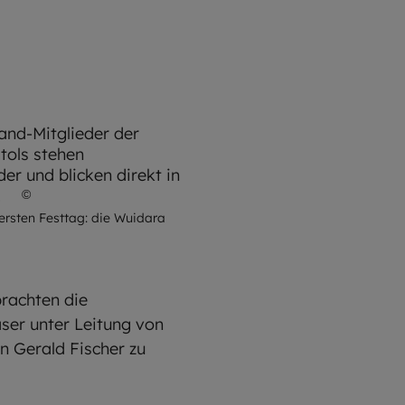
©
Wuidara Pistols
rsten Festtag: die Wuidara
brachten die
er unter Leitung von
n Gerald Fischer zu