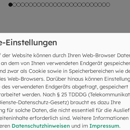
e-Einstellungen
f der Website können durch Ihren Web-Browser Date
 an dem von Ihnen verwendeten Endgerät gespeicher
lichen Engagements von Vereinen,
nd zwar als Cookie sowie in Speicherbereichen wie d
onen, katholischen Pfarreien und
Am zweiten Ab
es Web-Browsers. Darüber hinaus können Einstellun
nden zeigten sich an rund 45
seine Band fü
 des verwendeten Endgeräts abgefragt, gespeichert
 Mitmachstationen sowie dem
rarbeitet werden. Nach § 25 TDDDG (Telekommunikat
rogramm mit vielfältigen Darbietungen. Vertreten wa
Dienste-Datenschutz-Gesetz) braucht es dazu Ihre
s Evangelisch-Lutherische Dekanat München und das
ng für solche Daten, die nicht essentiell für die Auslie
iteninhalte erforderlich sind. Weitere Informationen
traktion traten am Samstagabend die Wuidara Pistols
seren
Datenschutzhinweisen
und im
Impressum
.