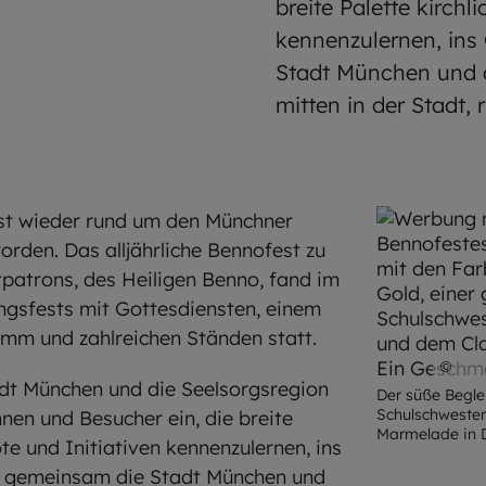
breite Palette kirchl
kennenzulernen, in
Stadt München und d
mitten in der Stadt
ist wieder rund um den Münchner
rden. Das alljährliche Bennofest zu
patrons, des Heiligen Benno, fand im
gsfests mit Gottesdiensten, einem
amm und zahlreichen Ständen statt.
©
E
adt München und die Seelsorgsregion
Der süße Begle
Schulschwester
en und Besucher ein, die breite
Marmelade in 
te und Initiativen kennenzulernen, ins
 gemeinsam die Stadt München und