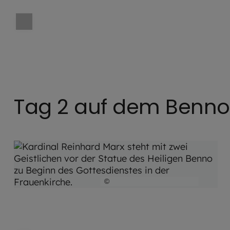
Tag 2 auf dem Bennof
©
Hendrik Steffens / EOM