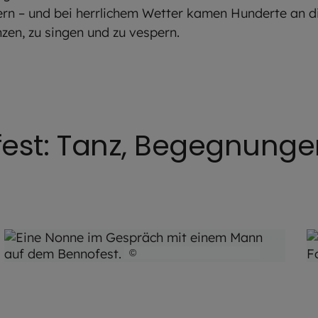
iern – und bei herrlichem Wetter kamen Hunderte an 
anzen, zu singen und zu vespern.
fest: Tanz, Begegnung
©
Hendrik Steffens / EOM