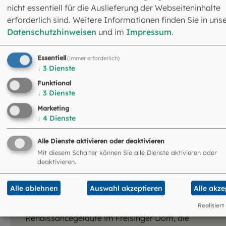
nicht essentiell für die Auslieferung der Webseiteninhalte
Bayern
erforderlich sind. Weitere Informationen finden Sie in uns
Datenschutzhinweisen
und im
Impressum
.
Essentiell
(immer erforderlich)
↓
3
Dienste
Funktional
↓
3
Dienste
Marketing
Hören Sie hier uralte und
↓
4
Dienste
besondere Glocken
Alle Dienste aktivieren oder deaktivieren
Zu den ältesten erhaltenen Glocken in unserem
Mit diesem Schalter können Sie alle Dienste aktivieren oder
Erzbistum zählt die „Arnoldus-Glocke“ in Gilching
deaktivieren.
aus dem 12. Jahrhundert. Eindrucksvolle Geläute
finden sich bis heute an den großen
Alle ablehnen
Auswahl akzeptieren
Alle akze
Diözesankirchen – etwa die Barockglocken des
Landshuter Martinsmünsters, das
Realisiert
Renaissancegeläute im Freisinger Dom, die