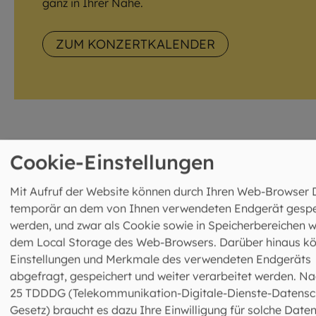
ganz in Ihrer Nähe.
ZUM KONZERTKALENDER
Cookie-Einstellungen
Unsere Glocken prägen den
Klang von Bayern
Mit Aufruf der Website können durch Ihren Web-Browser 
temporär an dem von Ihnen verwendeten Endgerät gespe
werden, und zwar als Cookie sowie in Speicherbereichen w
Die Glocken in auf den Kirchtürmen sind hörbare Zeichen
dem Local Storage des Web-Browsers. Darüber hinaus k
des Glaubens, begleiten den Alltag, rufen zum Gebet und
Einstellungen und Merkmale des verwendeten Endgeräts
prägen den Klang Bayerns. Schon iroschottische
abgefragt, gespeichert und weiter verarbeitet werden. Na
Wandermönche, also aus dem irischen Stamm der Skote
25 TDDDG (Telekommunikation-Digitale-Dienste-Datensc
der sich vom 3. bis 5. Jahrhundert auf beiden Seiten der
Gesetz) braucht es dazu Ihre Einwilligung für solche Daten
Irischen See ausbreitete, brachten die ersten Glocken na