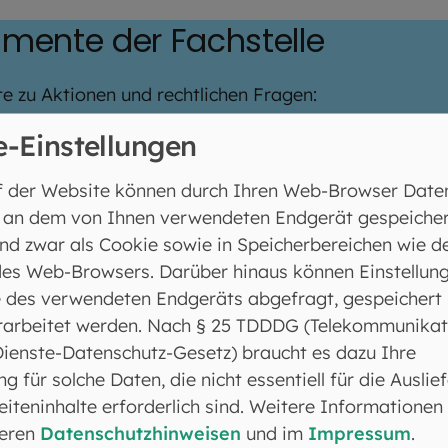
mente der Fachstelle
e zu Aktionen und rechtlichen Fragen:
e-Einstellungen
f der Website können durch Ihren Web-Browser Date
R AUSGEZEICHNETE FILM!“ 2026
 an dem von Ihnen verwendeten Endgerät gespeicher
nd zwar als Cookie sowie in Speicherbereichen wie d
es Web-Browsers. Darüber hinaus können Einstellun
 des verwendeten Endgeräts abgefragt, gespeichert
rarbeitet werden. Nach § 25 TDDDG (Telekommunikat
Dienste-Datenschutz-Gesetz) braucht es dazu Ihre
rwork-Kino | Digital“ 2026
ng für solche Daten, die nicht essentiell für die Auslie
iteninhalte erforderlich sind. Weitere Informationen
seren
Datenschutzhinweisen
und im
Impressum
.