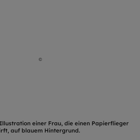
©
Lena Höfer / EOM