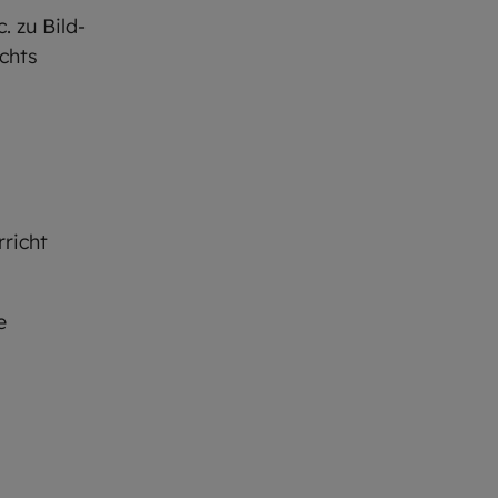
. zu Bild-
chts
richt
e