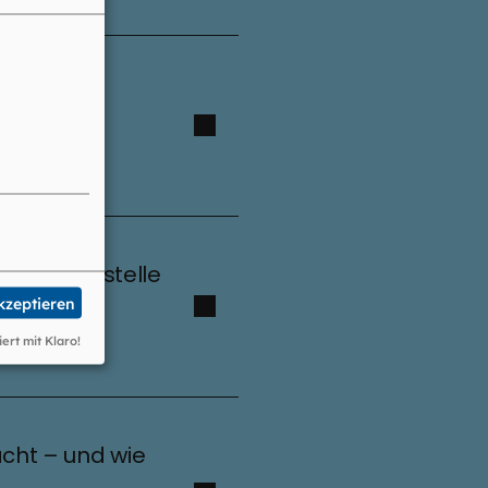
 der Fachstelle
akzeptieren
iert mit Klaro!
acht – und wie