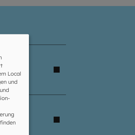
n
t
em Local
gen und
 und
ion-
ferung
 finden