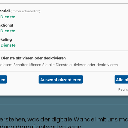
entiell
(immer erforderlich)
Dienste
utzung der „Actionbound“-Lizenz
ktional
Dienste
keting
Dienste
e Dienste aktivieren oder deaktivieren
 diesem Schalter können Sie alle Dienste aktivieren oder deaktivieren.
n für die Mitnutzung der „Actionbound“-Lizenz
nen
Auswahl akzeptieren
Alle 
Realis
Verstehen, was der digitale Wandel mit uns m
Bildung darauf antworten kann