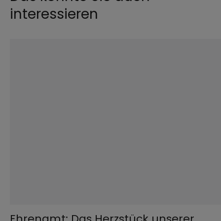
interessieren
©
Robert Kiderle /EOM
Ehrenamt: Das Herzstück unserer