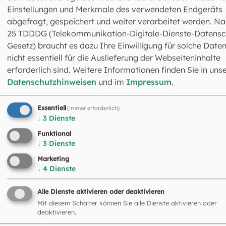
oder als ehrenamtliche Hospizhelfer. Viele sind aktiv im
Einstellungen und Merkmale des verwendeten Endgeräts
Bereich Bildung, etwa indem sie Kurse im Bereich der
abgefragt, gespeichert und weiter verarbeitet werden. Na
Erwachsenenbildung anbieten. Dazu kommen alle, die si
25 TDDDG (Telekommunikation-Digitale-Dienste-Datensc
in Jugend- oder Frauengruppen engagieren. Und es gibt
Gesetz) braucht es dazu Ihre Einwilligung für solche Daten
noch viele Einsatzfelder mehr. Das macht deutlich: Ohne 
nicht essentiell für die Auslieferung der Webseiteninhalte
vielen Engagierten geht es in der Kirche nicht.
erforderlich sind. Weitere Informationen finden Sie in uns
Datenschutzhinweisen
und im
Impressum
.
Essentiell
(immer erforderlich)
↓
3
Dienste
Funktional
↓
3
Dienste
Marketing
Gesamtstrategie der Erzdiözese
↓
4
Dienste
Fachreferent: Thomas Hoffmann-Broy
Kapellenstraße 4
Alle Dienste aktivieren oder deaktivieren
80333 München
Mit diesem Schalter können Sie alle Dienste aktivieren oder
deaktivieren.
089 2137-77355
strategieprozess@eomuc.de