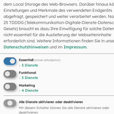
dem Local Storage des Web-Browsers. Darüber hinaus k
internationale Bedeutung. Seit 1992 verbindet das
Einstellungen und Merkmale des verwendeten Endgeräts
Erzbistum München und Freising eine enge Partnerschaft
abgefragt, gespeichert und weiter verarbeitet werden. Na
mit der französischen Diözese Évry, die den Heiligen
25 TDDDG (Telekommunikation-Digitale-Dienste-Datensc
Korbinian ebenfalls als Bistumspatron verehrt.
Gesetz) braucht es dazu Ihre Einwilligung für solche Daten
nicht essentiell für die Auslieferung der Webseiteninhalte
erforderlich sind. Weitere Informationen finden Sie in uns
Datenschutzhinweisen
und im
Impressum
.
Essentiell
(immer erforderlich)
↓
3
Dienste
Das könnte Sie auch
Funktional
↓
3
Dienste
interessieren
Marketing
↓
4
Dienste
©
K. Ebel /EOM
Alle Dienste aktivieren oder deaktivieren
Mit diesem Schalter können Sie alle Dienste aktivieren oder
deaktivieren.