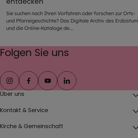
entdecken
Sie suchen nach Ihren Vorfahren oder forschen zur Orts-
und Pfarreigeschichte? Das Digitale Archiv des Erzbistu
und die Online-Kataloge de...
Folgen Sie uns
instagram
facebook
youtube
linkedin
Über uns
Über das Erzbistum
Kontakt & Service
Erzbischof
Kontakt
Kirche & Gemeinschaft
Pfarreien
Pressebereich