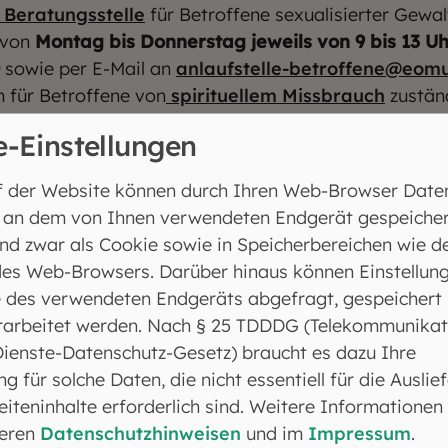
 Beratungsstelle
für Betroffene sexualisierter Gewal
 von
Montag bis Donnerstag jeweils von 9 bis 13 Uh
sowie per E-Mail an
anlaufstelle-betroffene@eom
m für Betroffene von
spirituellem Missbrauch
zustän
e-Einstellungen
f der Website können durch Ihren Web-Browser Date
 an dem von Ihnen verwendeten Endgerät gespeicher
nd zwar als Cookie sowie in Speicherbereichen wie d
es Web-Browsers. Darüber hinaus können Einstellun
n sexuellem Missbrauch
 des verwendeten Endgeräts abgefragt, gespeichert
rarbeitet werden. Nach § 25 TDDDG (Telekommunikat
er Raum für Kinder, Jugendliche und schutzbedürftige 
Dienste-Datenschutz-Gesetz) braucht es dazu Ihre
kein Platz ist. Um weitere Fälle zu verhindern, werde
ng für solche Daten, die nicht essentiell für die Auslie
chen arbeiten, eigens geschult und müssen erweitert
iteninhalte erforderlich sind. Weitere Informationen
reiche Handreichungen und Empfehlungen, Pfarreien 
seren
Datenschutzhinweisen
und im
Impressum
.