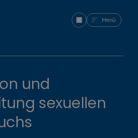
Menü
ion und
itung sexuellen
uchs