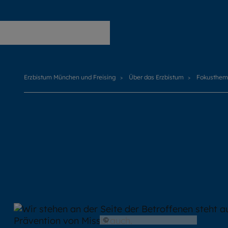
Erzbistum München und Freising
Erzbistum München und Freising
Über das Erzbistum
Fokusthe
©
Hendrik Steffens / EOM