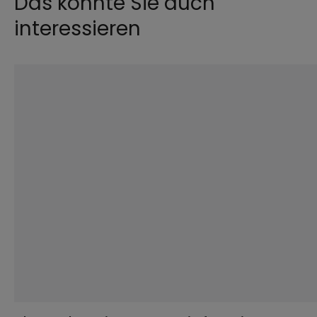
Das könnte Sie auch
interessieren
©
Hendrik Steffens / EOM