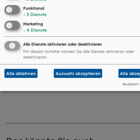
Funktional
↓
3
Dienste
Fachbereich Ehevorbereitung und -
Marketing
↓
4
Dienste
begleitung
Leitung: Markus Reischl
Alle Dienste aktivieren oder deaktivieren
089 2137-1549
Mit diesem Schalter können Sie alle Dienste aktivieren oder
089 2137-274313
deaktivieren.
ehevorbereitung@eomuc.de
Mehr Infos zur Ehevorbereitung und -
begleitung
Alle ablehnen
Auswahl akzeptieren
Alle akze
Realisiert