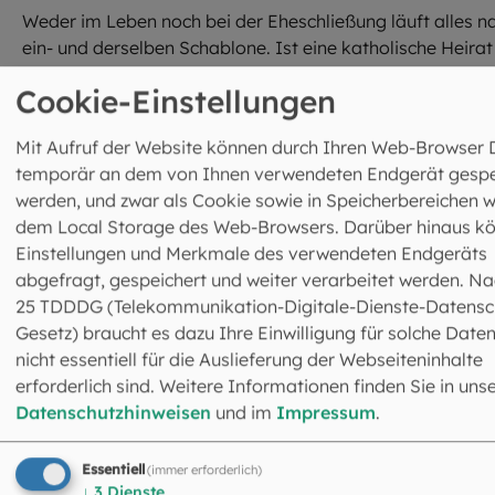
Weder im Leben noch bei der Eheschließung läuft alles n
ein- und derselben Schablone. Ist eine katholische Heirat
möglich, wenn mein Partner meinen Glauben nicht teilt?
Cookie-Einstellungen
Was, wenn einer der Partner schon einmal verheiratet wa
Und lässt sich eigentlich auch die Verlobung schon liturgi
Mit Aufruf der Website können durch Ihren Web-Browser 
gestalten? Wir klären die wichtigsten Fragen.
temporär an dem von Ihnen verwendeten Endgerät gespe
werden, und zwar als Cookie sowie in Speicherbereichen w
Wenn mein Partner meinen Glauben nicht teilt
dem Local Storage des Web-Browsers. Darüber hinaus k
Einstellungen und Merkmale des verwendeten Endgeräts
Geschieden – wieder heiraten – kirchlich heiraten?
abgefragt, gespeichert und weiter verarbeitet werden. Na
25 TDDDG (Telekommunikation-Digitale-Dienste-Datensc
Gesetz) braucht es dazu Ihre Einwilligung für solche Daten
Verlobung feiern – mit Gottes Segen
nicht essentiell für die Auslieferung der Webseiteninhalte
erforderlich sind. Weitere Informationen finden Sie in uns
Datenschutzhinweisen
und im
Impressum
.
Essentiell
(immer erforderlich)
↓
3
Dienste