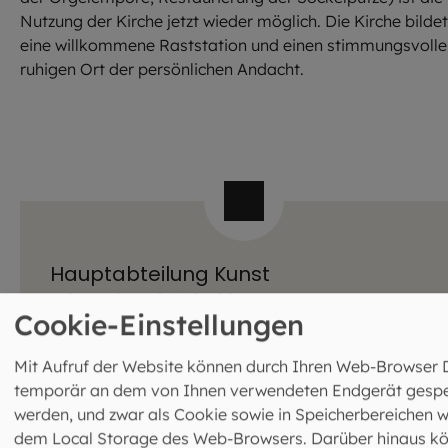
Nutzung der Kirche jetzt wieder möglich. Die Kirche bildet
eine willkommene Raststation und einen stimmungsvolle
ruhigen Ort der persönlichen Andacht.
Hauptabteilung Kunst
Leitung: Dr. Anja Schmidt
Cookie-Einstellungen
Kapellenstraße 4
80333 München
Mit Aufruf der Website können durch Ihren Web-Browser 
089 2137-2635
kunst@eomuc.de
temporär an dem von Ihnen verwendeten Endgerät gespe
Mehr Infos zur Hauptabteilung Kunst
werden, und zwar als Cookie sowie in Speicherbereichen w
dem Local Storage des Web-Browsers. Darüber hinaus k