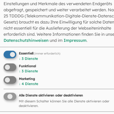
Einstellungen und Merkmale des verwendeten Endgeräts
abgefragt, gespeichert und weiter verarbeitet werden. Na
25 TDDDG (Telekommunikation-Digitale-Dienste-Datensc
Gesetz) braucht es dazu Ihre Einwilligung für solche Daten
nicht essentiell für die Auslieferung der Webseiteninhalte
erforderlich sind. Weitere Informationen finden Sie in uns
Datenschutzhinweisen
und im
Impressum
.
Das könnte Sie auch
interessieren
Essentiell
(immer erforderlich)
↓
3
Dienste
©
Auer / Walper / EOM
Funktional
↓
3
Dienste
Marketing
↓
4
Dienste
Alle Dienste aktivieren oder deaktivieren
Mit diesem Schalter können Sie alle Dienste aktivieren oder
deaktivieren.