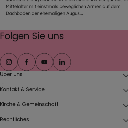
Mittelalter mit einstmals beweglichen Armen auf dem
Dachboden der ehemaligen Augus...
Folgen Sie uns
instagram
facebook
youtube
linkedin
Über uns
Über das Erzbistum
Kontakt & Service
Erzbischof
Kontakt
Kirche & Gemeinschaft
Pfarreien
Pressebereich
Papst
Katholisch werden und Wiedereintritt
Rechtliches
Jobs
Vatikan
Gottesdienste