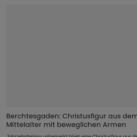
©
EOM
Berchtesgaden: Christusfigur aus de
Mittelalter mit beweglichen Armen
Jahrzehntelang unbemerkt blieb eine Christusfigur aus 