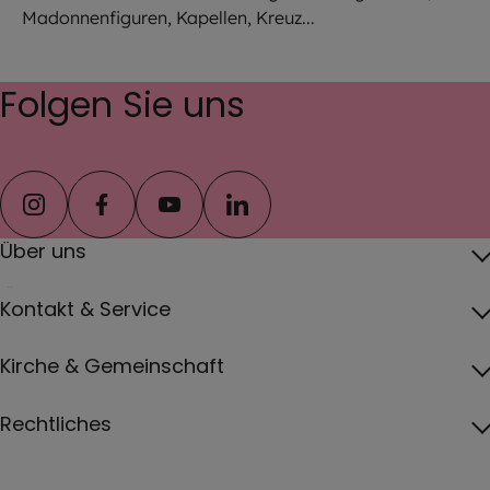
Madonnenfiguren, Kapellen, Kreuz...
Folgen Sie uns
instagram
facebook
youtube
linkedin
Über uns
Über das Erzbistum
Kontakt & Service
Erzbischof
Kontakt
Kirche & Gemeinschaft
Pfarreien
Pressebereich
Papst
Katholisch werden und Wiedereintritt
Rechtliches
Jobs
Vatikan
Gottesdienste
Impressum
Erzbistum von A bis Z
Deutsche Bischofskonferenz