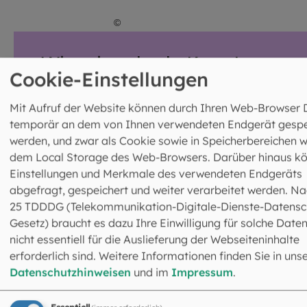
©
Achim Bunz / EOM
Wie wir sakrale Kunst
Cookie-Einstellungen
pflegen und erhalten
Mit Aufruf der Website können durch Ihren Web-Browser 
Immer wieder stellen sich dem Team der
temporär an dem von Ihnen verwendeten Endgerät gespe
Hauptabteilung Kunst besondere
werden, und zwar als Cookie sowie in Speicherbereichen w
Herausforderungen, wenn es darum geht,
Kunstobjekte zu erhalten: Sehen Sie hier einige
dem Local Storage des Web-Browsers. Darüber hinaus k
Beispiele wie ein Fastentuch aus dem 17.
Einstellungen und Merkmale des verwendeten Endgeräts
Jahrhundert oder eine mittelalterliche
abgefragt, gespeichert und weiter verarbeitet werden. Na
Christusfigur mit beweglichen Armen.
25 TDDDG (Telekommunikation-Digitale-Dienste-Datensc
Gesetz) braucht es dazu Ihre Einwilligung für solche Daten
MEHR ERFAHREN
nicht essentiell für die Auslieferung der Webseiteninhalte
erforderlich sind. Weitere Informationen finden Sie in uns
Datenschutzhinweisen
und im
Impressum
.