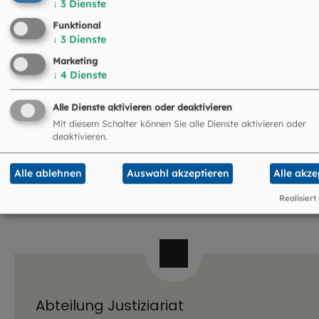
Dr. jur. Martin Miebach
↓
3
Dienste
Unabhängige Ansprechperson für die Prüfung von
Funktional
↓
3
Dienste
Verdachtsfällen des sexuellen Missbrauchs
Minderjähriger
Marketing
↓
4
Dienste
Tengstraße 27 / III
80798 München
Alle Dienste aktivieren oder deaktivieren
0174 3002647
089 954537131
Mit diesem Schalter können Sie alle Dienste aktivieren oder
deaktivieren.
mmiebach@missbrauchsbeauftragte-muc.de
Alle ablehnen
Auswahl akzeptieren
Alle akze
Realisiert
Abteilung Justiziariat