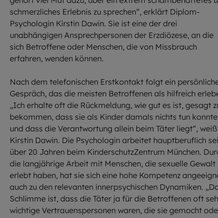
gehört viel Mut dazu, über ein extrem schambehaftetes 
schmerzliches Erlebnis zu sprechen“, erklärt Diplom-
Psychologin Kirstin Dawin. Sie ist eine der drei
unabhängigen Ansprechpersonen der Erzdiözese, an die
sich Betroffene oder Menschen, die von Missbrauch
erfahren, wenden können.
Nach dem telefonischen Erstkontakt folgt ein persönlich
Gespräch, das die meisten Betroffenen als hilfreich erleb
„Ich erhalte oft die Rückmeldung, wie gut es ist, gesagt z
bekommen, dass sie als Kinder damals nichts tun konnt
und dass die Verantwortung allein beim Täter liegt“, weiß
Kirstin Dawin. Die Psychologin arbeitet hauptberuflich sei
über 20 Jahren beim KinderschutzZentrum München. Dur
die langjährige Arbeit mit Menschen, die sexuelle Gewalt
erlebt haben, hat sie sich eine hohe Kompetenz angeeign
auch zu den relevanten innerpsychischen Dynamiken. „D
Schlimme ist, dass die Täter ja für die Betroffenen oft seh
wichtige Vertrauenspersonen waren, die sie gemocht ode