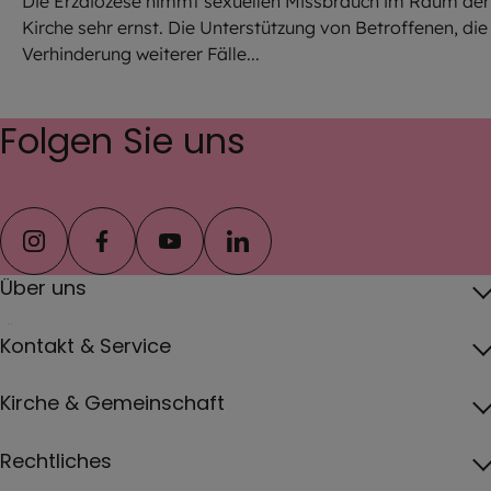
Die Erzdiözese nimmt sexuellen Missbrauch im Raum der
Kirche sehr ernst. Die Unterstützung von Betroffenen, die
Verhinderung weiterer Fälle...
Folgen Sie uns
instagram
facebook
youtube
linkedin
Über uns
Über das Erzbistum
Kontakt & Service
Erzbischof
Kontakt
Kirche & Gemeinschaft
Pfarreien
Pressebereich
Papst
Katholisch werden und Wiedereintritt
Rechtliches
Jobs
Vatikan
Gottesdienste