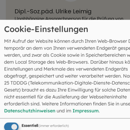
Dipl.-Soz.päd. Ulrike Leimig
Unabhängige Ansprechperson für die Prüfung von
Verdachtsfällen des sexuellen Missbrauchs
Cookie-Einstellungen
Minderjähriger
Postfach 42
Mit Aufruf der Website können durch Ihren Web-Browser 
82441 Ohlstadt
temporär an dem von Ihnen verwendeten Endgerät gespe
08841 6769919
werden, und zwar als Cookie sowie in Speicherbereichen w
0160 8574106
dem Local Storage des Web-Browsers. Darüber hinaus k
uleimig@missbrauchsbeauftragte-muc.de
Einstellungen und Merkmale des verwendeten Endgeräts
abgefragt, gespeichert und weiter verarbeitet werden. Na
25 TDDDG (Telekommunikation-Digitale-Dienste-Datensc
Gesetz) braucht es dazu Ihre Einwilligung für solche Daten
nicht essentiell für die Auslieferung der Webseiteninhalte
erforderlich sind. Weitere Informationen finden Sie in uns
Datenschutzhinweisen
und im
Impressum
.
Essentiell
(immer erforderlich)