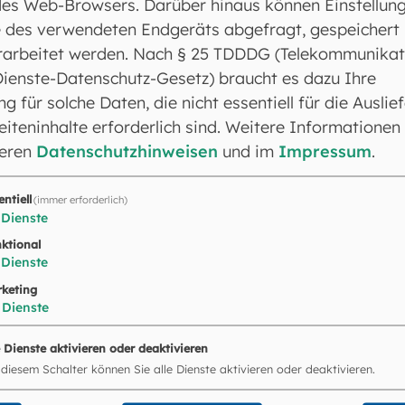
es Web-Browsers. Darüber hinaus können Einstellun
d Gedröhn rasselnder Räder, durchgehende Pferde un
 des verwendeten Endgeräts abgefragt, gespeichert
ammende Schwerter, blitzende Lanzen, eine Menge Ers
rarbeitet werden. Nach § 25 TDDDG (Telekommunikat
en, man stolpert über ihre Leichen.
Dienste-Datenschutz-Gesetz) braucht es dazu Ihre
 gebe dich der Verachtung preis und mache dich zum 
ng für solche Daten, die nicht essentiell für die Auslie
sieht, schreckt vor dir zurück und sagt: Verwüstet is
iteninhalte erforderlich sind. Weitere Informationen
n einen Tröster für dich?
seren
Datenschutzhinweisen
und im
Impressum
.
entiell
(immer erforderlich)
tn 32,35c-36b.39abcd.41 (R: 39c)
Dienste
ist nah
und ihr Verhängnis kommt schnell. Ja, der H
ktional
en Dienern Mitleid haben. - (R)
Dienste
ich,
und es gibt keinen Gott neben mir. Ich bin es, der
keting
Dienste
; nur ich werde heilen. - (R)
meines Schwertes geschliffen,
um das Recht in meine
e Dienste aktivieren oder deaktivieren
n die Strafe auf
und denen, die mich hassen, die Verg
 diesem Schalter können Sie alle Dienste aktivieren oder deaktivieren.