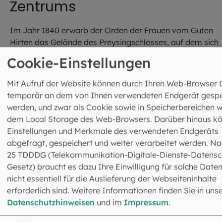
Zentrums
Im Jahr 1840 erwarb der Orden der Frauen vom Guten
Hirten das Gelände des Preysingschlosses, auf dem sich
das heutige Kirchliche Zentrum befindet. König Ludwig I.
Cookie-Einstellungen
hatte die Ansiedlung des Frauenordens in München
gefördert, der sich um benachteiligte Mädchen und Frau
Mit Aufruf der Website können durch Ihren Web-Browser 
kümmerte.
temporär an dem von Ihnen verwendeten Endgerät gespe
werden, und zwar als Cookie sowie in Speicherbereichen w
Im Jahr 1965 zog der Orden in den Münchner Süden und
dem Local Storage des Web-Browsers. Darüber hinaus k
das Areal wurde von der Erzdiözese München und Freisin
Einstellungen und Merkmale des verwendeten Endgeräts
erworben. Ein Teilgrundstück wurde für den öffentlichen
abgefragt, gespeichert und weiter verarbeitet werden. Na
Hypopark zur Verfügung gestellt, auf dem verbliebenen
25 TDDDG (Telekommunikation-Digitale-Dienste-Datensc
Gelände die Tradition der Bildung junger Menschen
Gesetz) braucht es dazu Ihre Einwilligung für solche Daten
fortgesetzt. Am 1967 gegründeten Edith-Stein-Gymnasi
nicht essentiell für die Auslieferung der Webseiteninhalte
wirkten bis ins Jahr 2003 die Dominikanerinnen von
erforderlich sind. Weitere Informationen finden Sie in uns
Niederviehbach und machten sich, wie viele Frauenorden
Datenschutzhinweisen
und im
Impressum
.
um die Bildung von Mädchen verdient. Nach ihrem
Weggang übernahm die Erzdiözese München und Freisin