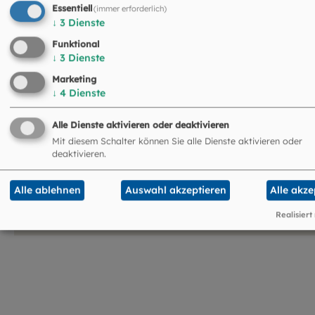
Essentiell
die Trägerschaft des Gymnasiums.
(immer erforderlich)
↓
3
Dienste
Funktional
↓
3
Dienste
Marketing
↓
4
Dienste
Alle Dienste aktivieren oder deaktivieren
Mit diesem Schalter können Sie alle Dienste aktivieren oder
Kirchliches Zentrum
deaktivieren.
Preysingstraße 93 - 105
81669 München
Alle ablehnen
Auswahl akzeptieren
Alle akze
verwaltung-kize@eomuc.de
Realisiert