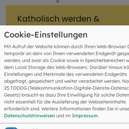
©
Hendrik Steffens / EOM
Katholisch werden &
Wiedereintritt
Cookie-Einstellungen
Sie verspüren den Wunsch, (wieder) zur Kirche zu
gehören? Oder Sie sind auf der Suche nach
Mit Aufruf der Website können durch Ihren Web-Browser 
einem neuen Zugang zum Glauben? Unsere
temporär an dem von Ihnen verwendeten Endgerät gespe
wichtigste Botschaft an Sie: Die Tür steht offen,
werden, und zwar als Cookie sowie in Speicherbereichen w
und ein (Wieder-)Eintritt ist nicht kompliziert. Wir
dem Local Storage des Web-Browsers. Darüber hinaus k
laden Sie herzlich zum Gespräch ein.
Einstellungen und Merkmale des verwendeten Endgeräts
abgefragt, gespeichert und weiter verarbeitet werden. Na
MEHR ERFAHREN
25 TDDDG (Telekommunikation-Digitale-Dienste-Datensc
Gesetz) braucht es dazu Ihre Einwilligung für solche Daten
nicht essentiell für die Auslieferung der Webseiteninhalte
erforderlich sind. Weitere Informationen finden Sie in uns
Datenschutzhinweisen
und im
Impressum
.