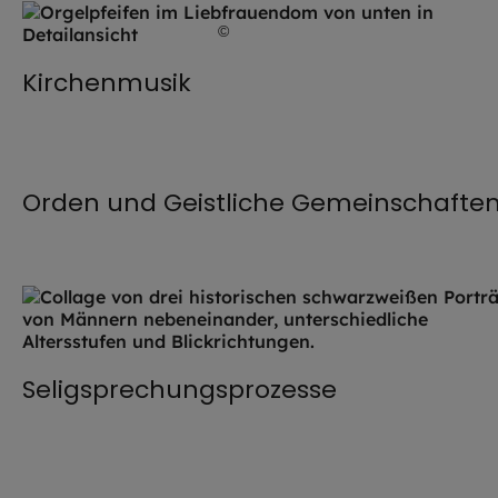
©
Hendrik Steffens / EOM
Kirchenmusik
©
Imago / Catholicpressphoto
Orden und Geistliche Gemeinschafte
Seligsprechungsprozesse