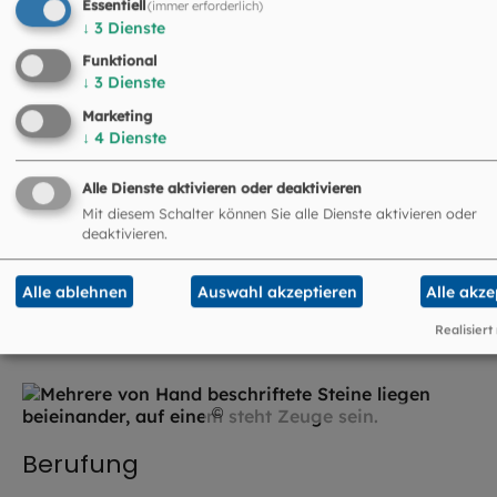
Essentiell
(immer erforderlich)
↓
3
Dienste
Funktional
↓
3
Dienste
©
EOM
Marketing
Kirchenjahr
↓
4
Dienste
Alle Dienste aktivieren oder deaktivieren
Mit diesem Schalter können Sie alle Dienste aktivieren oder
deaktivieren.
©
Brian Jackson / stock.ad
Alle ablehnen
Auswahl akzeptieren
Alle akze
Unser Glaube
Realisiert
©
Thomas Klinger / EOM
Berufung