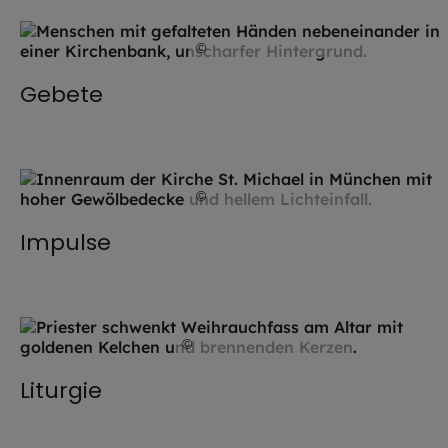
©
Hendrik Steffens / EOM
Gebete
©
Hendrik Steffens / EOM
Impulse
©
Robert Kiderle / EOM
Liturgie