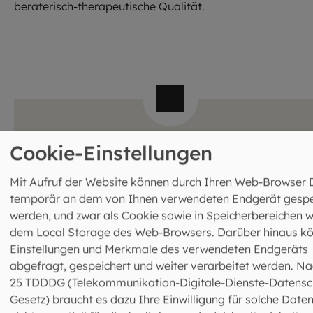
beraterisch-therapeutische Qualität.
Hochqualifizierte Beratung bei der
Cookie-Einstellungen
EFL
Mit Aufruf der Website können durch Ihren Web-Browser 
Die Beraterinnen und Berater arbeiten auf
temporär an dem von Ihnen verwendeten Endgerät gespe
wissenschaftlich fundierter Basis mit
werden, und zwar als Cookie sowie in Speicherbereichen w
verpflichtenden Standards der Berufsausübung.
dem Local Storage des Web-Browsers. Darüber hinaus k
Diese werden kontinuierlich unter Beachtung des
Einstellungen und Merkmale des verwendeten Endgeräts
Versorgungsbedarfs, der wissenschaftlichen
abgefragt, gespeichert und weiter verarbeitet werden. Na
Erkenntnisse und der praktischen Beratung
25 TDDDG (Telekommunikation-Digitale-Dienste-Datensc
weiterentwickelt. Der hohe Standard wird
Gesetz) braucht es dazu Ihre Einwilligung für solche Daten
gewährleistet durch verschiedene Maßnahmen der