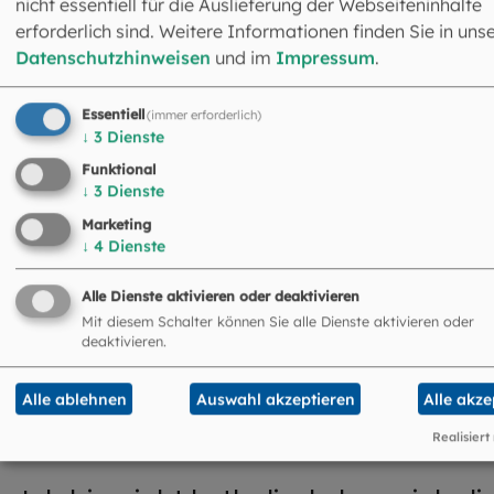
nicht essentiell für die Auslieferung der Webseiteninhalte
Qualitätssicherung wie Supervisionen und
erforderlich sind. Weitere Informationen finden Sie in uns
Fortbildungen. Dabei sind diese Angebote auf das
Datenschutzhinweisen
und im
Impressum
.
seit rund 50 Jahren im Hause genutzten und
fortlaufend aktualisierte integrative Konzept
Essentiell
(immer erforderlich)
ausgerichtet, in dem tiefenpsychologische,
↓
3
Dienste
lerntheoretisch-verhaltenstherapeutische und
Funktional
systemische Ansätze sinnvoll miteinander
↓
3
Dienste
verbunden werden.
Marketing
↓
4
Dienste
Alle Dienste aktivieren oder deaktivieren
Mit diesem Schalter können Sie alle Dienste aktivieren oder
deaktivieren.
Wir sind in unserer psychologischen Beratungsarbeit
geleitet von einem christlichen Menschenbild, das Sie als
Alle ablehnen
Auswahl akzeptieren
Alle akze
Ratsuchende in Ihrer Persönlichkeit, Entscheidungsfreihei
und eigenen Lebensgeschichte achtet.
Realisiert