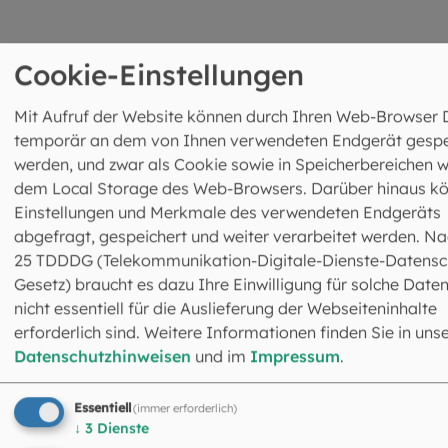
Gottesdienst jetzt live ansehen und
Cookie-Einstellungen
mitfeiern
Mit Aufruf der Website können durch Ihren Web-Browser 
temporär an dem von Ihnen verwendeten Endgerät gespe
werden, und zwar als Cookie sowie in Speicherbereichen w
dem Local Storage des Web-Browsers. Darüber hinaus k
Einstellungen und Merkmale des verwendeten Endgeräts
abgefragt, gespeichert und weiter verarbeitet werden. Na
Möchten Sie von
Video-Abruf 3Q
bereitgestellte extern
25 TDDDG (Telekommunikation-Digitale-Dienste-Datensc
Inhalte laden?
Gesetz) braucht es dazu Ihre Einwilligung für solche Daten
nicht essentiell für die Auslieferung der Webseiteninhalte
Ja
erforderlich sind. Weitere Informationen finden Sie in uns
Datenschutzhinweisen
und im
Impressum
.
Essentiell
(immer erforderlich)
↓
3
Dienste