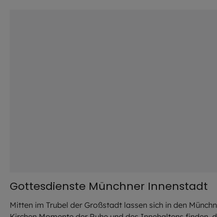
©
iStock.com / FooTToo
Gottesdienste Münchner Innenstadt
Mitten im Trubel der Großstadt lassen sich in den Münchn
Kirchen Momente der Ruhe und des Innehaltens finden, d