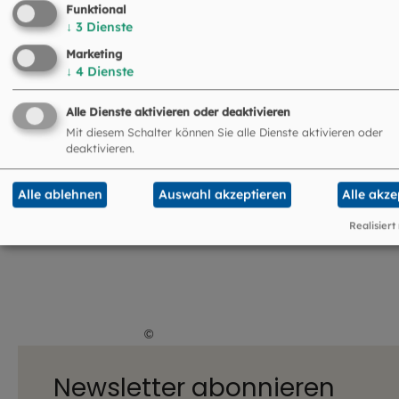
Funktional
↓
3
Dienste
Marketing
↓
4
Dienste
Alle Dienste aktivieren oder deaktivieren
Mit diesem Schalter können Sie alle Dienste aktivieren oder
deaktivieren.
Alle ablehnen
Auswahl akzeptieren
Alle akze
Realisiert
©
Lena Höfer / EOM
Newsletter abonnieren