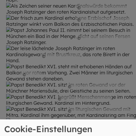
©
Erzbischöfliches Archiv 
©
Erzbischöfliches Archiv 
©
Erzbischöfliches Archiv 
©
Studio Roucka
©
KNA
©
Katharina Ebel / EOM / KNA
©
Thomas Klinger / EOM
©
Katharina Ebel / EOM / KNA
©
Katharina Ebel / EOM / KNA
Cookie-Einstellungen