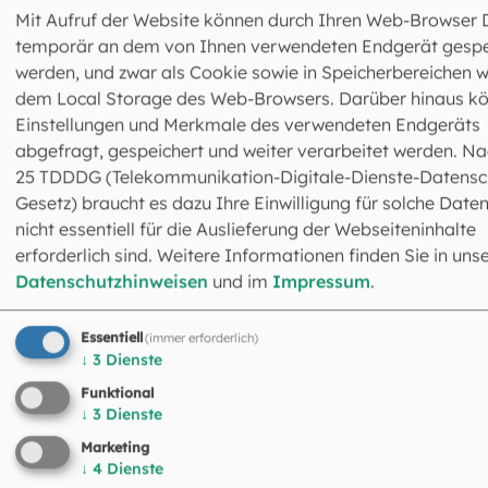
Mit Aufruf der Website können durch Ihren Web-Browser 
©
Monika Dürgner / SMB
temporär an dem von Ihnen verwendeten Endgerät gespe
werden, und zwar als Cookie sowie in Speicherbereichen w
dem Local Storage des Web-Browsers. Darüber hinaus k
Einstellungen und Merkmale des verwendeten Endgeräts
Lesen Sie hier den
Nachruf der Erzdiözese München
abgefragt, gespeichert und weiter verarbeitet werden. Na
und Freising
in voller Länge.
25 TDDDG (Telekommunikation-Digitale-Dienste-Datensc
Gesetz) braucht es dazu Ihre Einwilligung für solche Daten
Lesen Sie hier nähere
Informationen zu Papst
nicht essentiell für die Auslieferung der Webseiteninhalte
Benedikt XVI.
und seinem Wirken.
erforderlich sind. Weitere Informationen finden Sie in uns
Datenschutzhinweisen
und im
Impressum
.
Essentiell
(immer erforderlich)
↓
3
Dienste
Funktional
↓
3
Dienste
Das könnte Sie auch
Marketing
↓
4
Dienste
interessieren