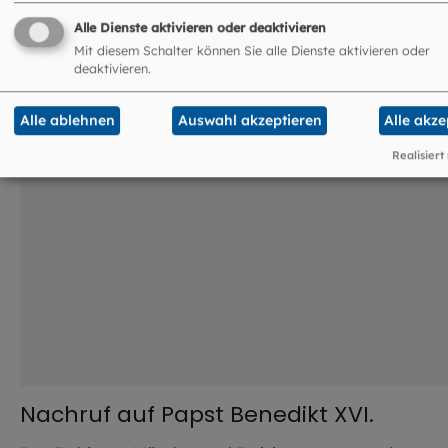
Alle Dienste aktivieren oder deaktivieren
©
Tiziana Fabi / Getty Images
Mit diesem Schalter können Sie alle Dienste aktivieren oder
deaktivieren.
Alle ablehnen
Auswahl akzeptieren
Alle akze
Realisiert
Nachruf auf Papst Benedikt XVI.