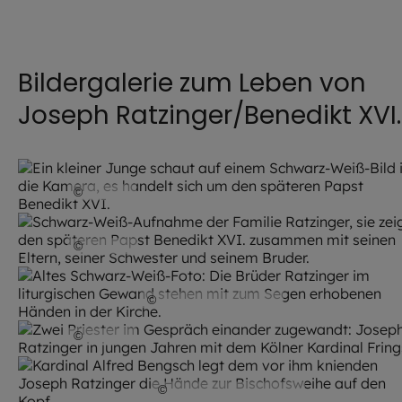
Bildergalerie zum Leben von
Joseph Ratzinger/Benedikt XVI.
©
privat
©
privat
©
Gustl Tögel / EOM
©
privat
©
Albert Hermann Reif