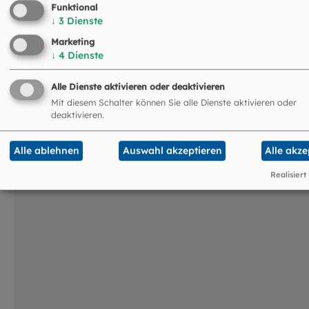
Funktional
↓
3
Dienste
Marketing
↓
4
Dienste
Das könnte Sie auch
Alle Dienste aktivieren oder deaktivieren
interessieren
Mit diesem Schalter können Sie alle Dienste aktivieren oder
deaktivieren.
©
LMU
Alle ablehnen
Auswahl akzeptieren
Alle akze
Realisiert