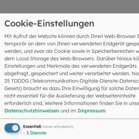
Cookie-Einstellungen
Mit Aufruf der Website können durch Ihren Web-Browser 
temporär an dem von Ihnen verwendeten Endgerät gespe
werden, und zwar als Cookie sowie in Speicherbereichen w
Abteilung Diakonische Aufgaben
dem Local Storage des Web-Browsers. Darüber hinaus k
Leitung: Marion Walter
Einstellungen und Merkmale des verwendeten Endgeräts
Schrammerstraße 3
abgefragt, gespeichert und weiter verarbeitet werden. Na
80333 München
25 TDDDG (Telekommunikation-Digitale-Dienste-Datensc
089 2137-1692
Gesetz) braucht es dazu Ihre Einwilligung für solche Daten
mawalter@eomuc.de
nicht essentiell für die Auslieferung der Webseiteninhalte
Mehr Infos zur Abteilung Diakonische
erforderlich sind. Weitere Informationen finden Sie in uns
Aufgaben
Datenschutzhinweisen
und im
Impressum
.
Essentiell
(immer erforderlich)
↓
3
Dienste