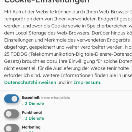
Mit Aufruf der Website können durch Ihren Web-Browser 
©
EOM
temporär an dem von Ihnen verwendeten Endgerät gespe
werden, und zwar als Cookie sowie in Speicherbereichen w
Kripperl-G'schicht'n für den Advent:
dem Local Storage des Web-Browsers. Darüber hinaus k
Fensterbild
Einstellungen und Merkmale des verwendeten Endgeräts
abgefragt, gespeichert und weiter verarbeitet werden. Na
25 TDDDG (Telekommunikation-Digitale-Dienste-Datensc
Gesetz) braucht es dazu Ihre Einwilligung für solche Daten
©
Nicola Neubauer / EOM
nicht essentiell für die Auslieferung der Webseiteninhalte
erforderlich sind. Weitere Informationen finden Sie in uns
Kripperl-G'schicht'n für den Advent:
Datenschutzhinweisen
und im
Impressum
.
Tischlaterne
Essentiell
(immer erforderlich)
↓
3
Dienste
Funktional
↓
3
Dienste
©
schulzfoto / stock.adobe.com
Marketing
Gab es wirklich Ochs und Esel in der