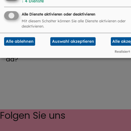
↓
4
Dienste
Krippe?
Alle Dienste aktivieren oder deaktivieren
Mit diesem Schalter können Sie alle Dienste aktivieren oder
deaktivieren.
©
Kindermissionswerk /
Alle ablehnen
Auswahl akzeptieren
Alle akze
Was schreiben die Sternsinger denn
Realisiert
da?
Folgen Sie uns