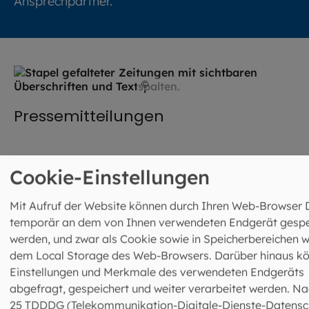
Ansprechpartner.
©
mitrija / stock.adobe.com
Pressemitteilungen
Cookie-Einstellungen
©
Bogdan Dumitru / stoc
Mit Aufruf der Website können durch Ihren Web-Browser 
Kontakt
temporär an dem von Ihnen verwendeten Endgerät gespe
werden, und zwar als Cookie sowie in Speicherbereichen w
dem Local Storage des Web-Browsers. Darüber hinaus k
Einstellungen und Merkmale des verwendeten Endgeräts
abgefragt, gespeichert und weiter verarbeitet werden. Na
©
Lennart Preiss / EOM
25 TDDDG (Telekommunikation-Digitale-Dienste-Datensc