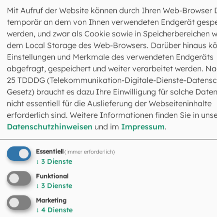
Mit Aufruf der Website können durch Ihren Web-Browser 
temporär an dem von Ihnen verwendeten Endgerät gespe
werden, und zwar als Cookie sowie in Speicherbereichen w
dem Local Storage des Web-Browsers. Darüber hinaus k
Einstellungen und Merkmale des verwendeten Endgeräts
abgefragt, gespeichert und weiter verarbeitet werden. Na
25 TDDDG (Telekommunikation-Digitale-Dienste-Datensc
Gesetz) braucht es dazu Ihre Einwilligung für solche Daten
nicht essentiell für die Auslieferung der Webseiteninhalte
Fachbereich Frauenseelsorge
erforderlich sind. Weitere Informationen finden Sie in uns
Leitung: Irmgard Huber
Datenschutzhinweisen
und im
Impressum
.
Schrammerstraße 3
80333 München
Essentiell
(immer erforderlich)
089 2137-1437
↓
3
Dienste
089 2137-271794
frauenseelsorge@eomuc.de
Funktional
↓
3
Dienste
Mehr Infos zur Frauenseelsorge
Marketing
↓
4
Dienste