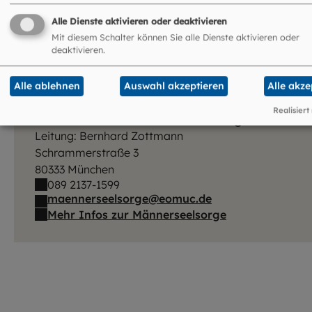
Alle Dienste aktivieren oder deaktivieren
Mit diesem Schalter können Sie alle Dienste aktivieren oder
deaktivieren.
Alle ablehnen
Auswahl akzeptieren
Alle akze
Realisiert
Fachbereich Männerseelsorge
Leitung: Bernhard Zottmann
Schrammerstraße 3
80333 München
089 2137-1599
maennerseelsorge@eomuc.de
Mehr Infos zur Männerseelsorge