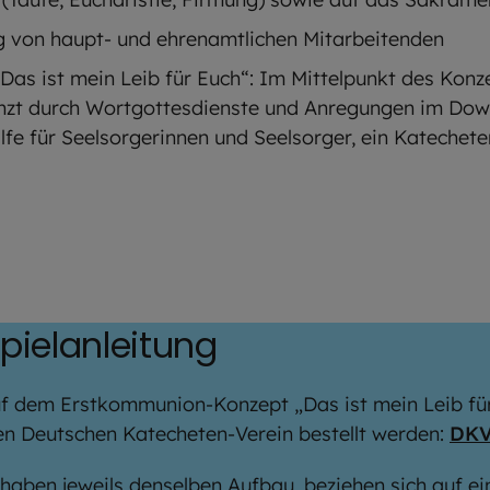
g von haupt- und ehrenamtlichen Mitarbeitenden
as ist mein Leib für Euch“: Im Mittelpunkt des Konz
zt durch Wortgottesdienste und Anregungen im Downl
ilfe für Seelsorgerinnen und Seelsorger, ein Katechete
pielanleitung
f dem Erstkommunion-Konzept „Das ist mein Leib für
n Deutschen Katecheten-Verein bestellt werden:
DKV
haben jeweils denselben Aufbau, beziehen sich auf ei