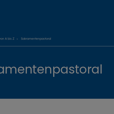
von A bis Z
Sakramentenpastoral
ramentenpastoral