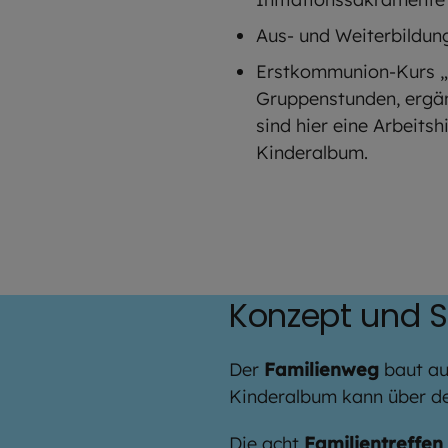
Aus- und Weiterbildun
Erstkommunion-Kurs „D
Gruppenstunden, ergän
sind hier eine Arbeitsh
Kinderalbum.
Konzept und S
Der
Familienweg
baut au
Kinderalbum kann über de
Die
acht
Familientreffen