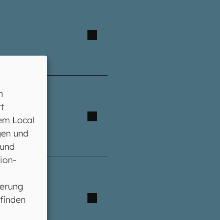
n
t
em Local
gen und
 und
ion-
ferung
 finden