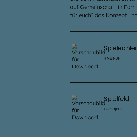
auf Gemeinschaft in Famili
für euch“ das Konzept un
Spieleanlei
4
MB
|
PDF
Spielfeld
1.6
MB
|
PDF