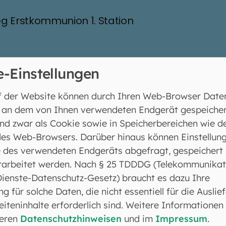
g Erstkommunion 1. Station
e-Einstellungen
f der Website können durch Ihren Web-Browser Date
g Erstkommunion 2. Station
 an dem von Ihnen verwendeten Endgerät gespeicher
nd zwar als Cookie sowie in Speicherbereichen wie d
es Web-Browsers. Darüber hinaus können Einstellun
 des verwendeten Endgeräts abgefragt, gespeichert
rarbeitet werden. Nach § 25 TDDDG (Telekommunikat
Dienste-Datenschutz-Gesetz) braucht es dazu Ihre
g Erstkommunion 3. Station
ng für solche Daten, die nicht essentiell für die Auslie
iteninhalte erforderlich sind. Weitere Informationen
seren
Datenschutzhinweisen
und im
Impressum
.