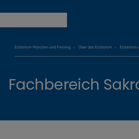
Erzbistum München und Freising
Erzbistum München und Freising
Über das Erzbistum
Erzbistum 
Fachbereich Sak