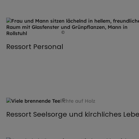
©
Stefan Hobmaier / EOM
Ressort Personal
©
weyo / stock.adobe.com
Ressort Seelsorge und kirchliches Leb