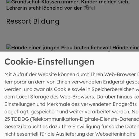
©
contrastwerkstatt / st
Ressort Bildung
©
C.Arcurs/p
Cookie-Einstellungen
Ressort Caritas und Beratung
Mit Aufruf der Website können durch Ihren Web-Browser 
temporär an dem von Ihnen verwendeten Endgerät gespe
werden, und zwar als Cookie sowie in Speicherbereichen w
dem Local Storage des Web-Browsers. Darüber hinaus k
Einstellungen und Merkmale des verwendeten Endgeräts
abgefragt, gespeichert und weiter verarbeitet werden. Na
25 TDDDG (Telekommunikation-Digitale-Dienste-Datensc
Gesetz) braucht es dazu Ihre Einwilligung für solche Daten
©
Hendrik Steffens / EOM
nicht essentiell für die Auslieferung der Webseiteninhalte