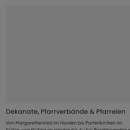
©
Hendrik Steffens / EOM
Dekanate, Pfarrverbände & Pfarreien
Von Margarethenried im Norden bis Partenkirchen im
Süden, von Peiting im Westen bis Au bei Berchtesgaden 