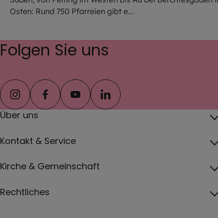
Osten: Rund 750 Pfarreien gibt e...
Folgen Sie uns
instagram
facebook
youtube
linkedin
Über uns
Über das Erzbistum
Kontakt & Service
Erzbischof
Kontakt
Kirche & Gemeinschaft
Pfarreien
Pressebereich
Papst
Katholisch werden und Wiedereintritt
Rechtliches
Jobs
Vatikan
Gottesdienste
Impressum
Erzbistum von A bis Z