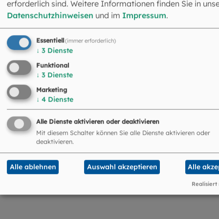
Erzbischöfliche Finanzkammer
erforderlich sind. Weitere Informationen finden Sie in uns
Datenschutzhinweisen
und im
Impressum
.
Essentiell
(immer erforderlich)
↓
3
Dienste
©
Hendrik Steffens / EOM
Funktional
Kanzlei
↓
3
Dienste
Marketing
↓
4
Dienste
Alle Dienste aktivieren oder deaktivieren
©
Garun Studios / stock.a
Mit diesem Schalter können Sie alle Dienste aktivieren oder
deaktivieren.
Offizialat (Konsistorium)
Alle ablehnen
Auswahl akzeptieren
Alle akze
Realisiert