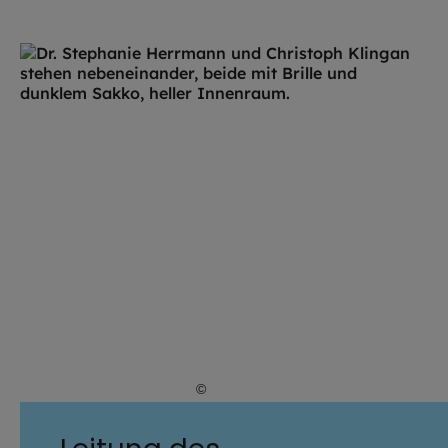
©
Hendrik Steffens / EOM