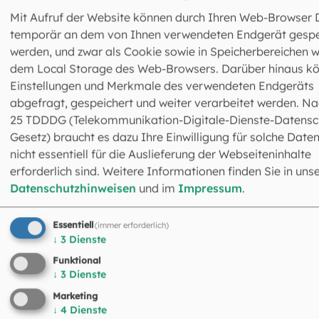
neue Website-System integriert.
Mit Aufruf der Website können durch Ihren Web-Browser 
temporär an dem von Ihnen verwendeten Endgerät gespe
werden, und zwar als Cookie sowie in Speicherbereichen w
dem Local Storage des Web-Browsers. Darüber hinaus k
Einstellungen und Merkmale des verwendeten Endgeräts
abgefragt, gespeichert und weiter verarbeitet werden. Na
25 TDDDG (Telekommunikation-Digitale-Dienste-Datensc
Gesetz) braucht es dazu Ihre Einwilligung für solche Daten
nicht essentiell für die Auslieferung der Webseiteninhalte
Zentrale Rechnungsanschrift
erforderlich sind. Weitere Informationen finden Sie in uns
Erzdiözese München und Freising KdöR
Datenschutzhinweisen
und im
Impressum
.
Bestellreferenz: Bestellnummer oder Kostenstelle
Optional: Beauftragende Organisationseinheit
Essentiell
(immer erforderlich)
Optional: Name der beauftragenden Person
↓
3
Dienste
Postfach 31 04 26
Funktional
80104 München
↓
3
Dienste
Marketing
Bitte senden Sie die Rechnungen ausschließlich
↓
4
Dienste
digital an
rechnung@eomuc.de
.