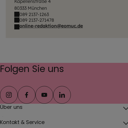
Kapellenstraße 4
80333 München
089 2137-1263
089 2137-271478
online-redaktion@eomuc.de
Folgen Sie uns
instagram
facebook
youtube
linkedin
Über uns
Über das Erzbistum
Kontakt & Service