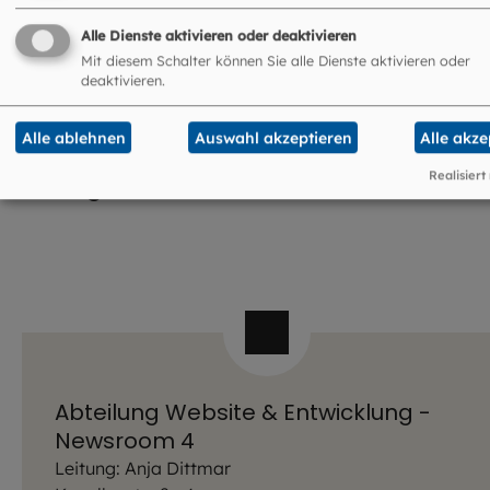
Alle Dienste aktivieren oder deaktivieren
Mit diesem Schalter können Sie alle Dienste aktivieren oder
deaktivieren.
Alle ablehnen
Auswahl akzeptieren
Alle akze
Kontakt zur Online-Redaktion für
Anliegen zu dieser Website:
Realisiert
Abteilung Website & Entwicklung -
Newsroom 4
Leitung: Anja Dittmar