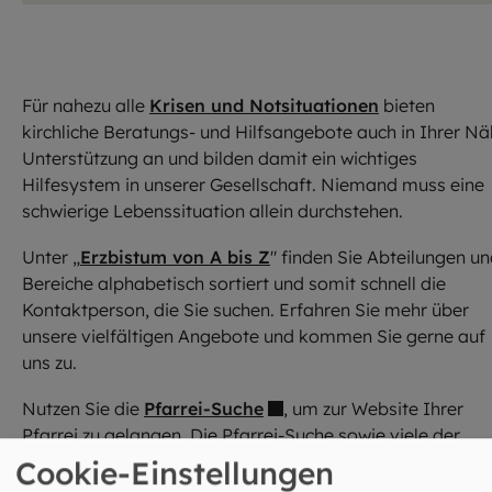
Für nahezu alle
Krisen und Notsituationen
bieten
kirchliche Beratungs- und Hilfsangebote auch in Ihrer N
Unterstützung an und bilden damit ein wichtiges
Hilfesystem in unserer Gesellschaft. Niemand muss eine
schwierige Lebenssituation allein durchstehen.
Unter „
Erzbistum von A bis Z
" finden Sie Abteilungen u
Bereiche alphabetisch sortiert und somit schnell die
Kontaktperson, die Sie suchen. Erfahren Sie mehr über
unsere vielfältigen Angebote und kommen Sie gerne auf
uns zu.
Nutzen Sie die
Pfarrei-Suche
, um zur Website Ihrer
Pfarrei zu gelangen. Die Pfarrei-Suche sowie viele der
Pfarrei-Websites befinden sich noch im früheren Website
Cookie-Einstellungen
System der Erzdiözese. Nach und nach werden sie in dies