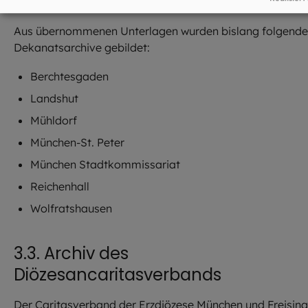
Aus übernommenen Unterlagen wurden bislang folgende
Dekanatsarchive gebildet:
Berchtesgaden
Landshut
Mühldorf
München-St. Peter
München Stadtkommissariat
Reichenhall
Wolfratshausen
3.3. Archiv des
Diözesancaritasverbands
Der Caritasverband der Erzdiözese München und Freising