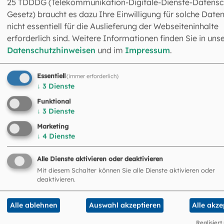
25 TDDDG (Telekommunikation-Digitale-Dienste-Datensc
Gesetz) braucht es dazu Ihre Einwilligung für solche Daten
Schematismen des Bistums Freising und des
nicht essentiell für die Auslieferung der Webseiteninhalte
Erzbistums München und Freising
erforderlich sind. Weitere Informationen finden Sie in uns
Datenschutzhinweisen
und im
Impressum
.
Freisinger Hofkalender
(online verfügbar
1743-1802)
Essentiell
(immer erforderlich)
Schematismus des Erzbistums München und
↓
3
Dienste
Freising
(online verfügbar 1823-1878).
Funktional
↓
3
Dienste
Marketing
↓
4
Dienste
Alle Dienste aktivieren oder deaktivieren
Mit diesem Schalter können Sie alle Dienste aktivieren oder
In vielen Fällen finden sich Dekanatsunterlagen in den
deaktivieren.
Pfarrarchiven der Pfarreien, deren Pfarrer zeitweise das
Amt des Dekans ausübte. Es ist vorgesehen, diese
Alle ablehnen
Auswahl akzeptieren
Alle akze
Unterlagen künftig zu eigenen Dekanatsarchiven
zusammenzufassen.
Realisiert