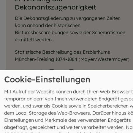
Dekanantszugehörigkeit
Die Dekanatsgliederung zu vergangenen Zeiten
kann anhand der historischen
Bistumsbeschreibungen sowie der Schematismen
ermittelt werden.
Statistische Beschreibung des Erzbisthums
München-Freising 1874-1884 (Mayer/Westermayer)
Band 1
Link
|
PDF
(ca. 30 MB)
Cookie-Einstellungen
Band 2
Link
|
PDF
(ca. 30 MB)
Band 3
Link
|
PDF
(ca. 30 MB)
Mit Aufruf der Website können durch Ihren Web-Browser 
temporär an dem von Ihnen verwendeten Endgerät gespe
Ortsregister für die Bände 1-3
Link
werden, und zwar als Cookie sowie in Speicherbereichen w
Martin von Deutinger:
Tabellarische
dem Local Storage des Web-Browsers. Darüber hinaus k
Beschreibung des Bisthums Freysing
nach
Einstellungen und Merkmale des verwendeten Endgeräts
Ordnung der Decanate, München 1820
abgefragt, gespeichert und weiter verarbeitet werden. Na
(
alternativer Link
)