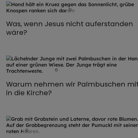
©
artpluskr / stock.adobe.com
Was, wenn Jesus nicht auferstanden
wäre?
©
IMAGO / Westend61
Warum nehmen wir Palmbuschen mi
in die Kirche?
©
RTL+