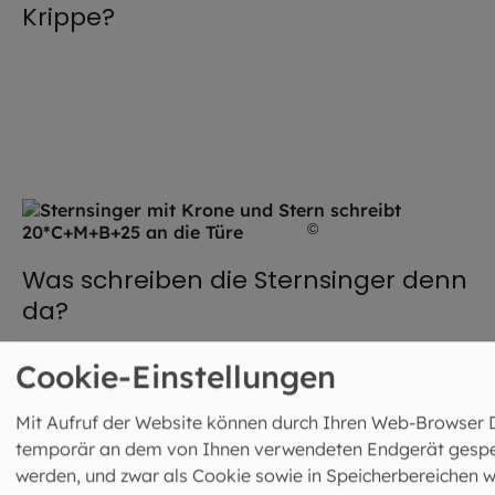
Krippe?
©
Kindermissionswerk /
Was schreiben die Sternsinger denn
da?
Cookie-Einstellungen
Mit Aufruf der Website können durch Ihren Web-Browser 
©
Africa Studio / stock.adob
temporär an dem von Ihnen verwendeten Endgerät gespe
Heiliger Blasius! Ein Segen bei
werden, und zwar als Cookie sowie in Speicherbereichen w