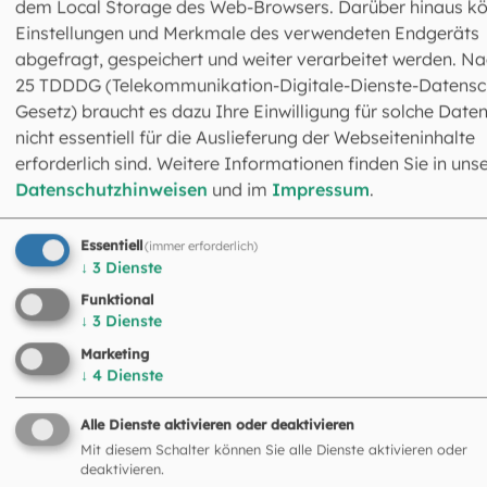
Halsschmerzen?
dem Local Storage des Web-Browsers. Darüber hinaus k
Einstellungen und Merkmale des verwendeten Endgeräts
abgefragt, gespeichert und weiter verarbeitet werden. Na
25 TDDDG (Telekommunikation-Digitale-Dienste-Datensc
Gesetz) braucht es dazu Ihre Einwilligung für solche Daten
nicht essentiell für die Auslieferung der Webseiteninhalte
erforderlich sind. Weitere Informationen finden Sie in uns
Datenschutzhinweisen
und im
Impressum
.
Essentiell
(immer erforderlich)
↓
3
Dienste
Funktional
Fachreferat Kinderpastoral
↓
3
Dienste
Ansprechpartnerin: Stefanie Penker
Marketing
Preysingstraße 93
↓
4
Dienste
81667 München
089 48092-2215
Alle Dienste aktivieren oder deaktivieren
kinderpastoral@eomuc.de
Mit diesem Schalter können Sie alle Dienste aktivieren oder
Mehr Infos zur Kinderpastoral
deaktivieren.