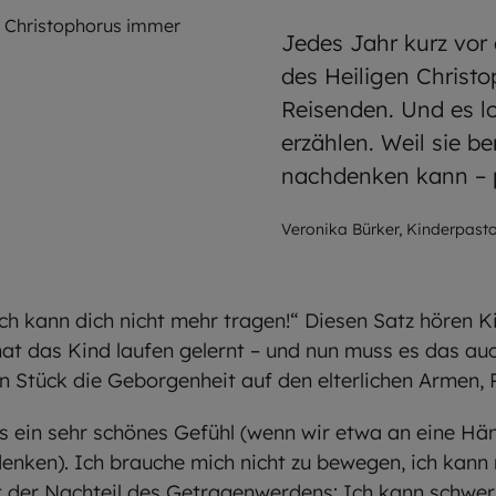
n Christophorus immer
Jedes Jahr kurz vor
des Heiligen Christo
Reisenden. Und es l
erzählen. Weil sie 
nachdenken kann – p
Veronika Bürker, Kinderpasto
ich kann dich nicht mehr tragen!“ Diesen Satz hören K
hat das Kind laufen gelernt – und nun muss es das auc
n Stück die Geborgenheit auf den elterlichen Armen, 
ts ein sehr schönes Gefühl (wenn wir etwa an eine H
nken). Ich brauche mich nicht zu bewegen, ich kann 
ist der Nachteil des Getragenwerdens: Ich kann schwe