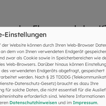
us, der Fluss und das K
e-Einstellungen
us. Oft ist sie Thema in Familiengottesdiensten ode
f der Website können durch Ihren Web-Browser Date
n Sommerurlaub:
 an dem von Ihnen verwendeten Endgerät gespeicher
nd zwar als Cookie sowie in Speicherbereichen wie d
 Mann namens Ophorus. Ophorus war größer und stärke
es Web-Browsers. Darüber hinaus können Einstellun
r beschloss daher, er wolle nur dem Stärksten und Mä
 des verwendeten Endgeräts abgefragt, gespeichert
mächtigen König. Dieser König freute sich, dass Opho
rarbeitet werden. Nach § 25 TDDDG (Telekommunikat
 Kriegen und Streitigkeiten des Königs reichte es oft 
Dienste-Datenschutz-Gesetz) braucht es dazu Ihre
ann liefen sie weg oder gaben auf.
ng für solche Daten, die nicht essentiell für die Auslie
iteninhalte erforderlich sind. Weitere Informationen
gern, doch er bemerkte, dass auch der König nicht n
seren
Datenschutzhinweisen
und im
Impressum
.
 dem Bösen in der Welt, er hatte Angst vor dem Teufe