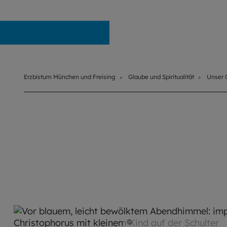
Erzbistum München und Freising
Erzbistum München und Freising
Glaube und Spiritualität
Unser 
©
stock.adobe.com / mariang