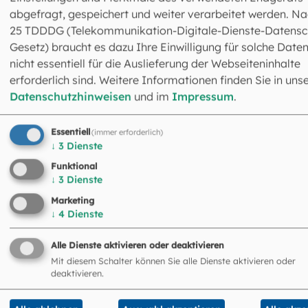
089 2137-1267
abgefragt, gespeichert und weiter verarbeitet werden. Na
089 2137-2323
25 TDDDG (Telekommunikation-Digitale-Dienste-Datensc
Gesetz) braucht es dazu Ihre Einwilligung für solche Daten
nicht essentiell für die Auslieferung der Webseiteninhalte
erforderlich sind. Weitere Informationen finden Sie in uns
Datenschutzhinweisen
und im
Impressum
.
Essentiell
(immer erforderlich)
↓
3
Dienste
Funktional
Das könnte Sie auch
↓
3
Dienste
interessieren
Marketing
↓
4
Dienste
©
Lennart Preiss / EOM
Alle Dienste aktivieren oder deaktivieren
Mit diesem Schalter können Sie alle Dienste aktivieren oder
deaktivieren.