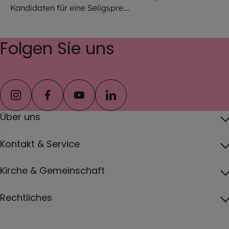
Kandidaten für eine Seligspre...
Folgen Sie uns
instagram
facebook
youtube
linkedin
Über uns
Über das Erzbistum
Kontakt & Service
Erzbischof
Kontakt
Kirche & Gemeinschaft
Pfarreien
Pressebereich
Papst
Katholisch werden und Wiedereintritt
Rechtliches
Jobs
Vatikan
Gottesdienste
Impressum
Erzbistum von A bis Z
Deutsche Bischofskonferenz