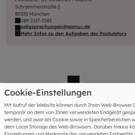
Schrammerstraße 3
80333 München
089 2137-1583
seligsprechungen@eomuc.de
Mehr Infos zu den Aufgaben des Postulators
Cookie-Einstellungen
Schlichtungs‑ und Einigungsstelle für
Mit Aufruf der Website können durch Ihren Web-Browser 
die Erzdiözese
temporär an dem von Ihnen verwendeten Endgerät gespe
Geschäftsführung: Dr. Marcus Nelles
werden, und zwar als Cookie sowie in Speicherbereichen w
Schrammerstraße 3
dem Local Storage des Web-Browsers. Darüber hinaus k
80333 München
Einstellungen und Merkmale des verwendeten Endgeräts