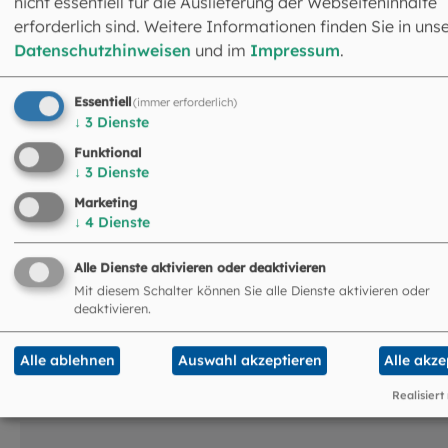
nicht essentiell für die Auslieferung der Webseiteninhalte
erforderlich sind. Weitere Informationen finden Sie in uns
Archiv und Bibliothek
Datenschutzhinweisen
und im
Impressum
.
Leitung: Prof. Dr. Johannes Merz
Karmeliterstraße 1
Essentiell
(immer erforderlich)
80333 München
↓
3
Dienste
089 2137-1346
aub@eomuc.de
Funktional
↓
3
Dienste
Marketing
↓
4
Dienste
Alle Dienste aktivieren oder deaktivieren
Mit diesem Schalter können Sie alle Dienste aktivieren oder
deaktivieren.
Das könnte Sie auch
Alle ablehnen
Auswahl akzeptieren
Alle akze
interessieren
Realisiert
©
Robert Kiderle / EOM