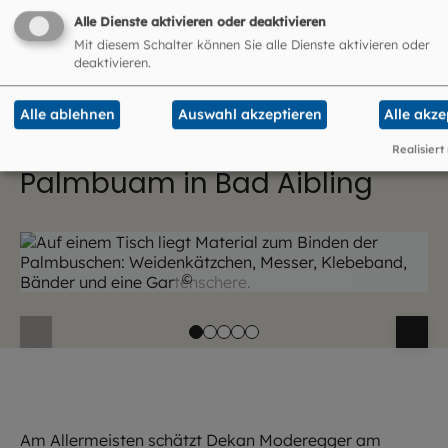
Feld gestellt, um damit den Segen zu erbitten“, erzählt
Alle Dienste aktivieren oder deaktivieren
Moderegger. Er ist sehr dankbar, dass Buben und Mädch
Mit diesem Schalter können Sie alle Dienste aktivieren oder
heute an diesem Brauchtum festhalten, „weil die Kinder 
deaktivieren.
Menschen einfach eine große Freude bringen“.
Alle ablehnen
Auswahl akzeptieren
Alle akze
Realisiert
Palmbuam in Bad Aibling
©
Robert Kiderle / EOM
Am Allermeisten schätzt Dekan Moderegger am