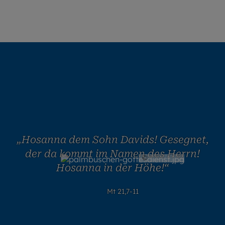
„Hosanna dem Sohn Davids! Gesegnet,
der da kommt im Namen des Herrn!
©
Robert Kiderle / EOM
Hosanna in der Höhe!“
Mt 21,7-11