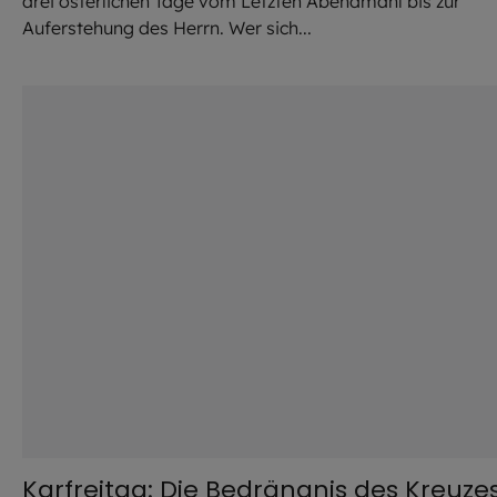
drei österlichen Tage vom Letzten Abendmahl bis zur
Auferstehung des Herrn. Wer sich...
©
Robert Kiderle / EOM
Karfreitag: Die Bedrängnis des Kreuze