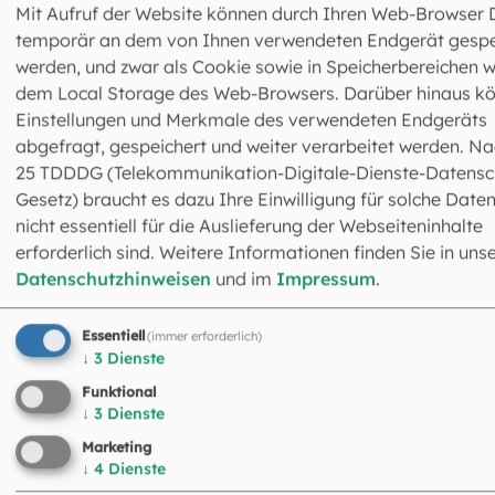
Mit Aufruf der Website können durch Ihren Web-Browser 
Palmbuam bringen große
temporär an dem von Ihnen verwendeten Endgerät gespe
Freude
werden, und zwar als Cookie sowie in Speicherbereichen w
dem Local Storage des Web-Browsers. Darüber hinaus k
Einstellungen und Merkmale des verwendeten Endgeräts
Nachdem die Palmbuschen in der Messe gesegnet wurde
abgefragt, gespeichert und weiter verarbeitet werden. Na
werden sie in die Häuser gebracht und schmücken dort d
25 TDDDG (Telekommunikation-Digitale-Dienste-Datensc
Herrgottswinkel. Ein fast vergessener Brauch ist im Süde
Gesetz) braucht es dazu Ihre Einwilligung für solche Daten
unseres Erzbistums erhalten geblieben: In Berchtesgade
nicht essentiell für die Auslieferung der Webseiteninhalte
aber auch in Bad Aibling tragen Palmbuam die
erforderlich sind. Weitere Informationen finden Sie in uns
Palmbuschen durchs Dorf. Die Kinder – inzwischen dürfen
Datenschutzhinweisen
und im
Impressum
.
auch Mädchen mitmachen – stecken bis zu 30 kleine
Buschen auf lange Stecken und bringen sie so zu
Essentiell
Verwandten und Nachbarn, als Gruß, als Segen und als
(immer erforderlich)
↓
3
Dienste
Stück gelebten Glaubens. Dekan Moderegger war in sein
Kindheit selbst als Palmbua in Bischofswiesen unterwegs
Funktional
↓
3
Dienste
„Ich habe viele Erinnerungen an Begegnungen mit Omas
Opas, Tanten und Onkeln. Auf die Bauernhöfe ist man au
Marketing
↓
4
Dienste
oft gegangen. Da wurde dann einer der Palmbuschen ins