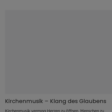
©
Hendrik Steffens / EOM
Kirchenmusik – Klang des Glaubens
Kirchenmusik vermag Herzen zu öffnen, Menschen zu