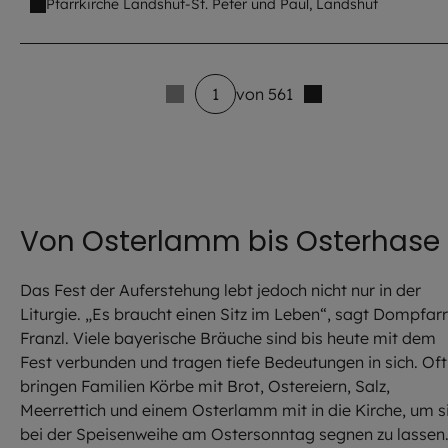
Pfarrkirche Landshut-St. Peter und Paul, Landshut
1
von 561
3 venue_list.results_announcement_multiple
Von Osterlamm bis Osterhase
Das Fest der Auferstehung lebt jedoch nicht nur in der
Liturgie. „Es braucht einen Sitz im Leben“, sagt Dompfarr
Franzl. Viele bayerische Bräuche sind bis heute mit dem
Fest verbunden und tragen tiefe Bedeutungen in sich. Oft
bringen Familien Körbe mit Brot, Ostereiern, Salz,
Meerrettich und einem Osterlamm mit in die Kirche, um s
bei der Speisenweihe am Ostersonntag segnen zu lassen