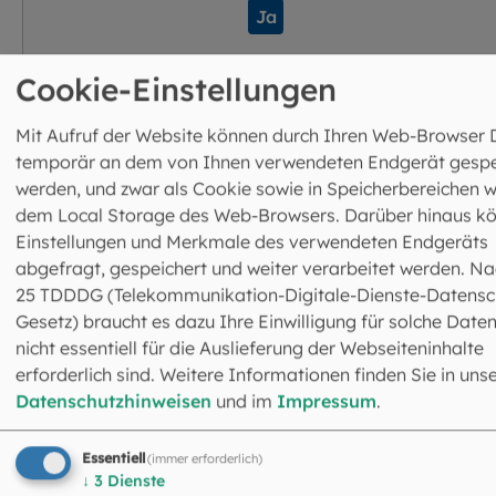
Ja
Cookie-Einstellungen
Mit Aufruf der Website können durch Ihren Web-Browser 
temporär an dem von Ihnen verwendeten Endgerät gespe
werden, und zwar als Cookie sowie in Speicherbereichen w
Selbst den Osterhasen, der von vielen als heidnisches
dem Local Storage des Web-Browsers. Darüber hinaus k
Symbol abgetan wird, deutet Franzl als Symbol des
Einstellungen und Merkmale des verwendeten Endgeräts
Lebens: „Weil er sich vermehrt und zeigt, welches
abgefragt, gespeichert und weiter verarbeitet werden. Na
Lebenspotenzial in ihm steckt. Das Leben ist nicht
25 TDDDG (Telekommunikation-Digitale-Dienste-Datensc
aufzuhalten“, erklärt er mit einem Schmunzeln. Für ihn ist
Gesetz) braucht es dazu Ihre Einwilligung für solche Daten
entscheidend, dass das Wissen um die Bedeutung der
nicht essentiell für die Auslieferung der Webseiteninhalte
Bräuche erhalten bleibt: „Dann helfen sie, sich in das
erforderlich sind. Weitere Informationen finden Sie in uns
Ostergeheimnis hineinzufühlen. Wenn sie sinnentleert
Datenschutzhinweisen
und im
Impressum
.
werden, bleibt nur Kommerz.“
Essentiell
(immer erforderlich)
Wie aber vermittelt man die Osterbotschaft Menschen, d
↓
3
Dienste
keinen religiösen Zugang mehr haben? „Wir müssen meh