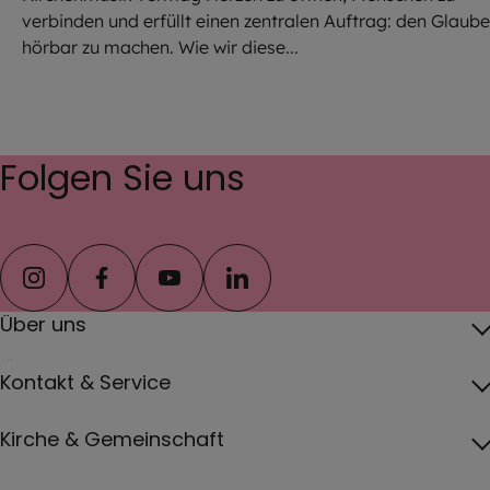
verbinden und erfüllt einen zentralen Auftrag: den Glaub
hörbar zu machen. Wie wir diese...
Folgen Sie uns
instagram
facebook
youtube
linkedin
Über uns
Über das Erzbistum
Kontakt & Service
Erzbischof
Kontakt
Kirche & Gemeinschaft
Pfarreien
Pressebereich
Papst
Katholisch werden und Wiedereintritt