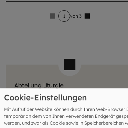
1
von 3
5 venue_list.results_announcement_multiple
Abteilung Liturgie
Leitung: Pfarrer Dr. Josef Rauffer
Cookie-Einstellungen
Schrammerstraße 3
80333 München
Mit Aufruf der Website können durch Ihren Web-Browser 
089 2137-1211
temporär an dem von Ihnen verwendeten Endgerät gespe
liturgie@eomuc.de
werden, und zwar als Cookie sowie in Speicherbereichen w
Mehr Infos zur Abteilung Liturgie