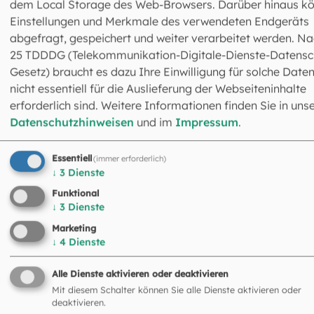
dem Local Storage des Web-Browsers. Darüber hinaus k
Einstellungen und Merkmale des verwendeten Endgeräts
abgefragt, gespeichert und weiter verarbeitet werden. Na
25 TDDDG (Telekommunikation-Digitale-Dienste-Datensc
Gesetz) braucht es dazu Ihre Einwilligung für solche Daten
nicht essentiell für die Auslieferung der Webseiteninhalte
erforderlich sind. Weitere Informationen finden Sie in uns
Datenschutzhinweisen
und im
Impressum
.
Abteilung Institutionen
Essentiell
(immer erforderlich)
Erwachsenenbildung
↓
3
Dienste
Leitung: Jana Wulf
Funktional
↓
3
Dienste
Kapellenstraße 4
80333 München
Marketing
089 2137-1387
↓
4
Dienste
erwachsenenbildung@eomuc.de
Mehr Infos zur Erwachsenenbildung
Alle Dienste aktivieren oder deaktivieren
Mit diesem Schalter können Sie alle Dienste aktivieren oder
deaktivieren.