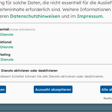
ng für solche Daten, die nicht essentiell für die Auslie
iteninhalte erforderlich sind. Weitere Informationen
latz am Volksfestplatz und am Viehmarktplatz
seren
Datenschutzhinweisen
und im
Impressum
.
entiell
(immer erforderlich)
k auf die
Karte
. Der Eingang befindet sich auf der
Dienste
ktional
Dienste
keting
Dienste
e
e Dienste aktivieren oder deaktivieren
 diesem Schalter können Sie alle Dienste aktivieren oder deaktivieren.
 Arbeit im Landkreis Fürstenfeldbruck oder über die 
nen
Auswahl akzeptieren
Alle 
tung der Erzdiözese München und Freising insgesamt 
DF herunterladen.
Realis