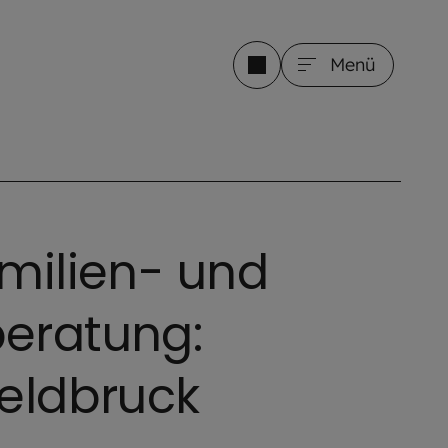
Menü
amilien- und
eratung:
feldbruck