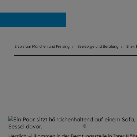
Erzbistum München und Freising
Erzbistum München und Freising
Seelsorge und Beratung
Ehe-,
©
Giuseppe Lombardo / 
Herzlich willkommen in der Beratungsstelle in Ihrer Nähe.