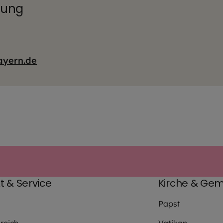
tung
ayern.de
t & Service
Kirche & Gem
Papst
reich
Vatikan