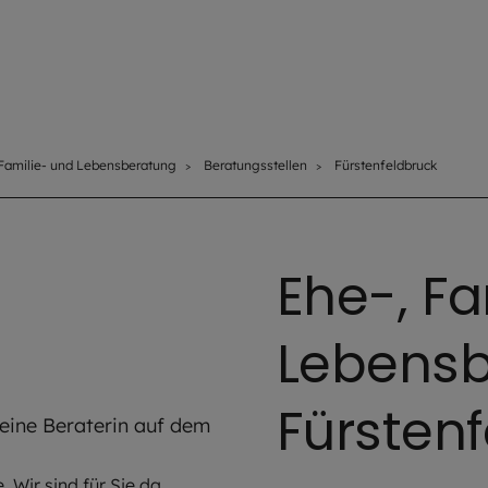
 Familie- und Lebensberatung
Beratungsstellen
Fürstenfeldbruck
Ehe-, F
Lebensb
Fürsten
AdobeStock
 Wir sind für Sie da.