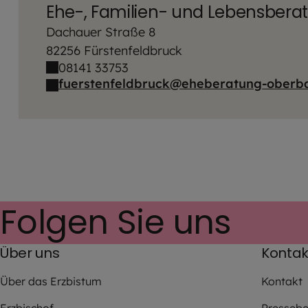
Ehe-, Familien- und Lebensbera
Dachauer Straße 8
82256 Fürstenfeldbruck
08141 33753
fuerstenfeldbruck@eheberatung-oberb
Folgen Sie uns
Über uns
Kontak
Über das Erzbistum
Kontakt
Erzbischof
Pressebe