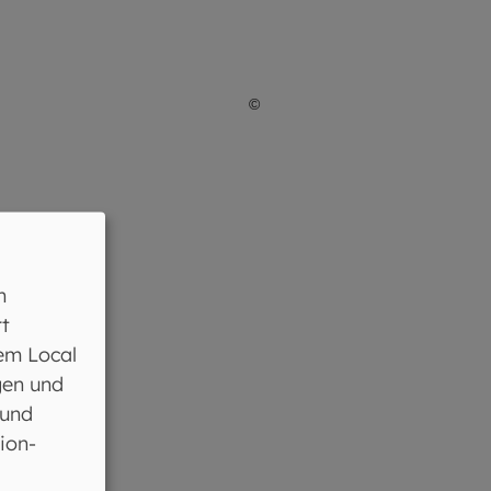
©
Giuseppe Lombardo / AdobeS
n
t
.
em Local
gen und
 und
ion-