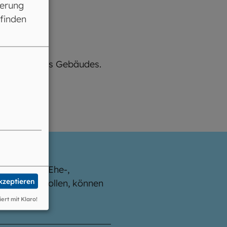
ferung
 finden
 Rückseite des Gebäudes.
Arbeit der Ehe-,
akzeptieren
erfahren wollen, können
iert mit Klaro!