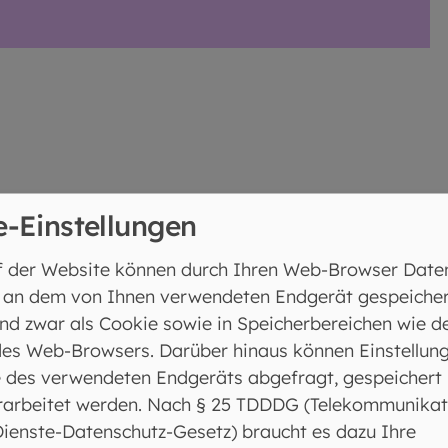
e-Einstellungen
n Sie uns!
f der Website können durch Ihren Web-Browser Date
 an dem von Ihnen verwendeten Endgerät gespeicher
 auch gut mit öffentlichen Verkehrsmitteln erreichbar
nd zwar als Cookie sowie in Speicherbereichen wie d
es Web-Browsers. Darüber hinaus können Einstellun
 des verwendeten Endgeräts abgefragt, gespeichert
altestelle Fürstenfeldbruck Fußweg ca. 16 Minuten
rarbeitet werden. Nach § 25 TDDDG (Telekommunikat
Dienste-Datenschutz-Gesetz) braucht es dazu Ihre
se Buslinien