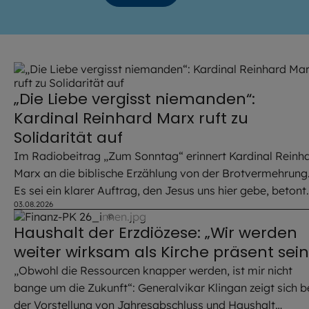
„Die Liebe vergisst niemanden“:
Kardinal Reinhard Marx ruft zu
Solidarität auf
Im Radiobeitrag „Zum Sonntag“ erinnert Kardinal Reinh
Marx an die biblische Erzählung von der Brotvermehrung
Es sei ein klarer Auftrag, den Jesus uns hier gebe, betont
03.08.2026
der Erzbischof von München und Freising.
©
Steffen Hendriks / EOM
Haushalt der Erzdiözese: „Wir werden
weiter wirksam als Kirche präsent sein
„Obwohl die Ressourcen knapper werden, ist mir nicht
bange um die Zukunft“: Generalvikar Klingan zeigt sich b
der Vorstellung von Jahresabschluss und Haushalt