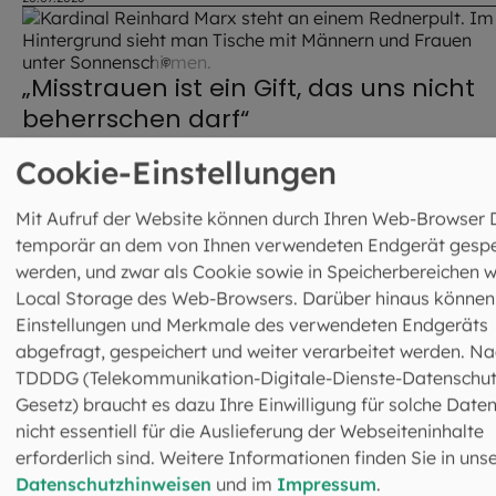
gesellschaftlicher Verantwortung. „Katholische Schulen
sollen das Licht der Welt sein“, betonte Kardinal Reinhar
Marx bei der Segnung.
©
Lennart Preiss / EOM
„Misstrauen ist ein Gift, das uns nicht
beherrschen darf“
Beim Jahresempfang der Erzdiözese hat Kardinal Reinha
Cookie-Einstellungen
Marx die Bedeutung der Kirche für das Funktionieren und
den Zusammenhalt der Gesellschaft hervorgehoben. Mit
Mit Aufruf der Website können durch Ihren Web-Browser 
16.07.2026
ihren „Pfarreien, Kindergärten und vielen weiteren
temporär an dem von Ihnen verwendeten Endgerät gespe
Einrichtungen“ könne sie zur „Überwindung der Angst un
werden, und zwar als Cookie sowie in Speicherbereichen 
©
Christoph Huber
des Misstrauens“ beitragen.
„Der Rufmord ist ein Skandal“: Wer
Local Storage des Web-Browsers. Darüber hinaus können
Maria Magdalena wirklich war
Einstellungen und Merkmale des verwendeten Endgeräts
abgefragt, gespeichert und weiter verarbeitet werden. Na
Sie ist lange Zeit zur Sünderin abgestempelt gewesen – e
TDDDG (Telekommunikation-Digitale-Dienste-Datenschut
großes Unrecht. Im Erzbistum läuft aktuell die Initiative
Gesetz) braucht es dazu Ihre Einwilligung für solche Daten
„Maria Magdalena. Osterzeugin. Apostelin.“ Warum
nicht essentiell für die Auslieferung der Webseiteninhalte
13.07.2026
ausgerechnet in diesem Jahr und wie es zu dem Rufmord
erforderlich sind. Weitere Informationen finden Sie in uns
kam, erklärt Irmgard Huber, Leiterin der Frauenseelsorge
Datenschutzhinweisen
und im
Impressum
.