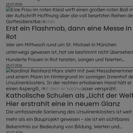
23.07.2026
zuversichtlich für die Zukunft des Erzbistums.
©
Robert Kiderle / EOM
Erst ein Flashmob, dann eine Messe in
Rot
Wer am Mittwoch rund um St. Michael in München
unterwegs gewesen ist, hat sie bestimmt nicht übersehen
Hunderte Frauen in Rot tanzten, sangen und feierten
23.07.2026
gemeinsam Gottesdienst. Grund war die Verbundenheit 
einer lang verkannten, aber höchst bedeutenden Frau.
©
Robert Kiderle / EOM
Katholische Schulen als „Licht der Welt
Hier erstrahlt eine in neuem Glanz
Die umfassende Sanierung des Ursulinenklosters ist weit
mehr als ein Bauprojekt gewesen – sie ist ein sichtbares
Bekenntnis zur Bedeutung von Bildung, Werten und
20.07.2026