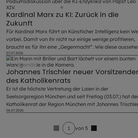
©
Katholische Akademie in Bayern
Kardinal Marx zu KI: Zurück in die
Zukunft
Für Kardinal Marx führt an Künstlicher Intelligenz kein W
vorbei. Damit von ihr nicht nur einige wenige profitieren,
braucht es für ihn eine „Gegenmacht“. Wie diese aussehe
07.07.2026
könnte? Ein Blick zurück weist hier den Weg.
©
EOM
Johannes Trischler neuer Vorsitzende
des Katholikenrats
Er ist die höchste Vertretung der Laien in der
Seelsorgsregion München und seit Freitag (03.07.) hat de
Katholikenrat der Region München mit Johannes Trischle
06.07.2026
einen neuen Vorsitzenden.
1
von 5