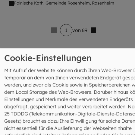
Polnische Kath. Gemeinde Rosenheim, Rosenheim
1
von 89
8 venue_list.results_announcement_multiple
Cookie-Einstellungen
Mit Aufruf der Website können durch Ihren Web-Browser 
Flyer zum Download
temporär an dem von Ihnen verwendeten Endgerät gespe
werden, und zwar als Cookie sowie in Speicherbereichen w
Muttersprachliche Gemeinden und Katholische
dem Local Storage des Web-Browsers. Darüber hinaus k
Gottesdienste als Orte der Begegnung in der Erzdiözese
Einstellungen und Merkmale des verwendeten Endgeräts
München und Freising: Mehr Informationen finden Sie in
abgefragt, gespeichert und weiter verarbeitet werden. Na
unserem Flyer.
25 TDDDG (Telekommunikation-Digitale-Dienste-Datensc
Gesetz) braucht es dazu Ihre Einwilligung für solche Daten
nicht essentiell für die Auslieferung der Webseiteninhalte
Muttersprachliche Gemeinden