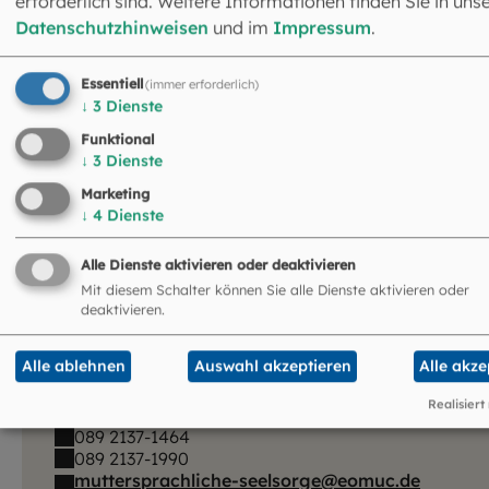
erforderlich sind. Weitere Informationen finden Sie in uns
395
KB
|
PDF
Datenschutzhinweisen
und im
Impressum
.
Essentiell
(immer erforderlich)
↓
3
Dienste
Funktional
↓
3
Dienste
Marketing
↓
4
Dienste
Alle Dienste aktivieren oder deaktivieren
Mit diesem Schalter können Sie alle Dienste aktivieren oder
Abteilung Muttersprachliche
deaktivieren.
Seelsorge
Leitung: Monsignore Dr. Alexander Hoffmann
Alle ablehnen
Auswahl akzeptieren
Alle akze
Schrammerstraße 3
Realisiert
80333 München
089 2137-1464
089 2137-1990
muttersprachliche-seelsorge@eomuc.de