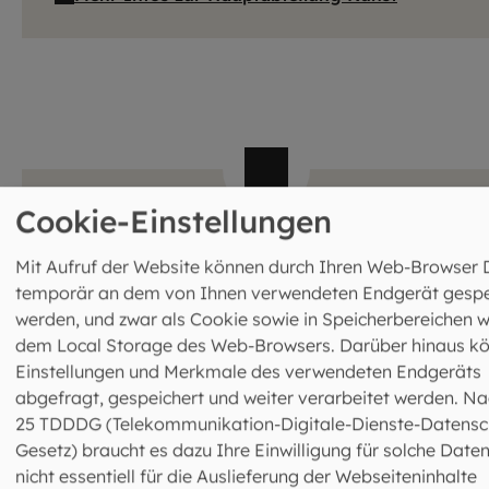
Cookie-Einstellungen
Hauptabteilung Facility Management
Mit Aufruf der Website können durch Ihren Web-Browser 
Leitung: Michael Müller
temporär an dem von Ihnen verwendeten Endgerät gespe
Kapellenstraße 4
werden, und zwar als Cookie sowie in Speicherbereichen w
80333 München
dem Local Storage des Web-Browsers. Darüber hinaus k
089 2137-73972
Einstellungen und Merkmale des verwendeten Endgeräts
ha2.3@eomuc.de
abgefragt, gespeichert und weiter verarbeitet werden. Na
Mehr Infos zur Hauptabteilung Facility
Management
25 TDDDG (Telekommunikation-Digitale-Dienste-Datensc
Gesetz) braucht es dazu Ihre Einwilligung für solche Daten
nicht essentiell für die Auslieferung der Webseiteninhalte