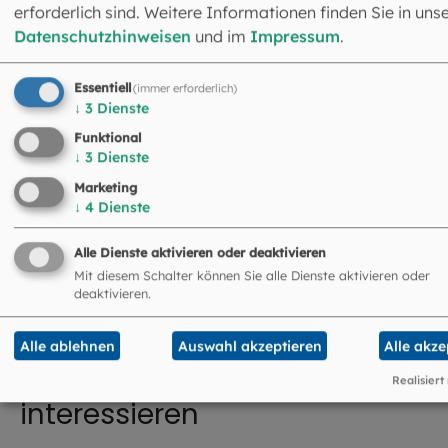
erforderlich sind. Weitere Informationen finden Sie in uns
Datenschutzhinweisen
und im
Impressum
.
Einrichtungen im
Essentiell
(immer erforderlich)
Zuständigkeitsbereich des Ressorts:
↓
3
Dienste
Funktional
Tagungs- und Beherbergungsbetriebe
↓
3
Dienste
Kirchliches Zentrum
Marketing
↓
4
Dienste
Alle Dienste aktivieren oder deaktivieren
Mit diesem Schalter können Sie alle Dienste aktivieren oder
deaktivieren.
Alle ablehnen
Auswahl akzeptieren
Alle akze
Das könnte Sie auch
Realisiert
interessieren