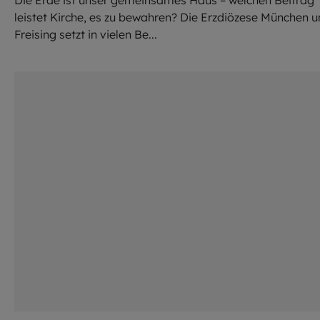
Die Erde ist unser gemeinsames Haus – welchen Beitrag
leistet Kirche, es zu bewahren? Die Erzdiözese München 
Freising setzt in vielen Be...
©
Thomas Splett / EOM / HA