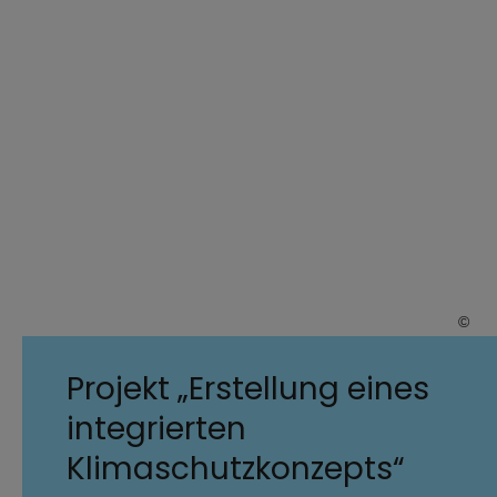
©
B
Verbr
Projekt „Erstellung eines
integrierten
Klimaschutzkonzepts“