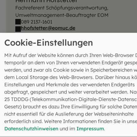
Fachreferent Schöpfungsverantwortung,
Umweltmanagement-Beauftragter EOM
089 2137-1601
hhofstetter@eomuc.de
Cookie-Einstellungen
Mit Aufruf der Website können durch Ihren Web-Browser 
temporär an dem von Ihnen verwendeten Endgerät gespe
werden, und zwar als Cookie sowie in Speicherbereichen w
dem Local Storage des Web-Browsers. Darüber hinaus k
Einstellungen und Merkmale des verwendeten Endgeräts
abgefragt, gespeichert und weiter verarbeitet werden. Na
Isabel Otterbach
25 TDDDG (Telekommunikation-Digitale-Dienste-Datensc
Gesetz) braucht es dazu Ihre Einwilligung für solche Daten
Fachreferentin
nicht essentiell für die Auslieferung der Webseiteninhalte
089 2137-77186
iotterbach@eomuc.de
erforderlich sind. Weitere Informationen finden Sie in uns
Datenschutzhinweisen
und im
Impressum
.