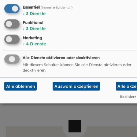
Essentiell
(immer erforderlich)
↓
3
Dienste
Funktional
↓
3
Dienste
Marketing
↓
4
Dienste
Judith Eiwan
Alle Dienste aktivieren oder deaktivieren
Fachreferentin Umwelt
Mit diesem Schalter können Sie alle Dienste aktivieren oder
089 2137-2580
deaktivieren.
jeiwan@eomuc.de
Alle ablehnen
Auswahl akzeptieren
Alle akze
Realisiert