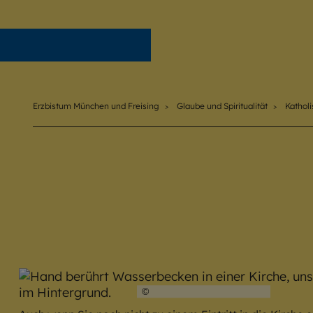
Erzbistum München und Freising
Erzbistum München und Freising
Glaube und Spiritualität
Katholi
©
Hendrik Steffens / EOM