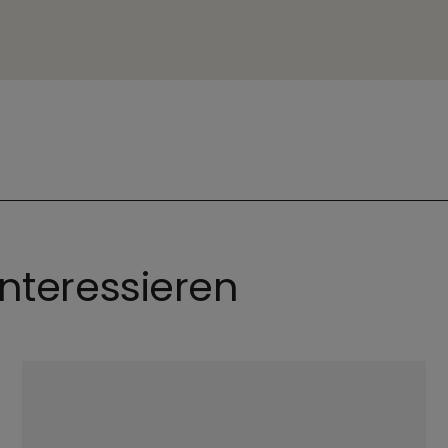
nteressieren
©
Hendrik Steffens / EOM