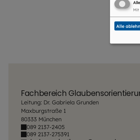
All
Mit
Alle ableh
Fachbereich Glaubensorientier
Leitung: Dr. Gabriela Grunden
Maxburgstraße 1
80333 München
089 2137-2405
089 2137-275391