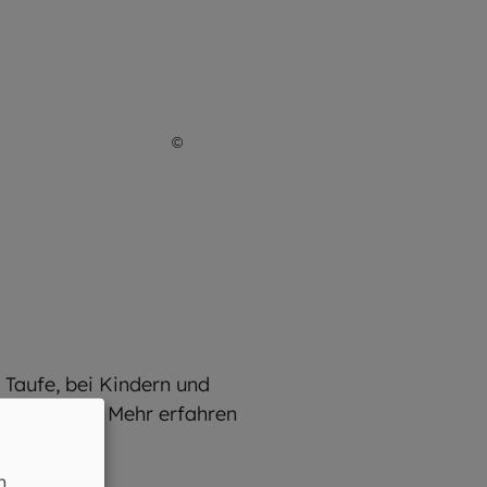
©
Hendrik Steffens / EOM
 Taufe, bei Kindern und
 darauf vor. Mehr erfahren
n