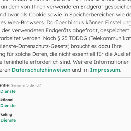
sch werden durch den Übertritt aus einer anderen Ko
 an dem von Ihnen verwendeten Endgerät gespeicher
ie Katholische Kirche übertreten will, nimmt am
Firmk
nd zwar als Cookie sowie in Speicherbereichen wie d
d der Katholischen Kirche. Auch orthodoxe Christen, 
es Web-Browsers. Darüber hinaus können Einstellun
rmt sind, nehmen am Kurs teil und werden an seinem E
 des verwendeten Endgeräts abgefragt, gespeichert
rarbeitet werden. Nach § 25 TDDDG (Telekommunikat
Dienste-Datenschutz-Gesetz) braucht es dazu Ihre
dereintritt
: für Menschen, die aus der Kirche ausge
ng für solche Daten, die nicht essentiell für die Auslie
iteninhalte erforderlich sind. Weitere Informationen
seren
Datenschutzhinweisen
und im
Impressum
.
entiell
(immer erforderlich)
Dienste
ktional
Dienste
©
Ro
keting
Erwachsenenf
Dienste