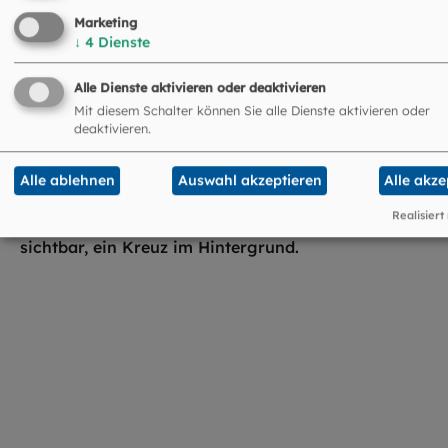
Seelsorge für Senioren: Wir sind für Sie
Marketing
da
↓
4
Dienste
Alle Dienste aktivieren oder deaktivieren
Mit diesem Schalter können Sie alle Dienste aktivieren oder
deaktivieren.
Alle ablehnen
Auswahl akzeptieren
Alle akze
Realisiert