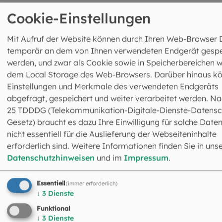
Cookie-Einstellungen
©
Robert Kiderle / EOM
Mit Aufruf der Website können durch Ihren Web-Browser 
temporär an dem von Ihnen verwendeten Endgerät gespe
Hilfe für Betroffene von Missbrauch
werden, und zwar als Cookie sowie in Speicherbereichen w
dem Local Storage des Web-Browsers. Darüber hinaus k
Einstellungen und Merkmale des verwendeten Endgeräts
abgefragt, gespeichert und weiter verarbeitet werden. Na
25 TDDDG (Telekommunikation-Digitale-Dienste-Datensc
©
iStock.com / SimonSkafar
Gesetz) braucht es dazu Ihre Einwilligung für solche Daten
nicht essentiell für die Auslieferung der Webseiteninhalte
Ehe-, Familie- und Lebensberatung
erforderlich sind. Weitere Informationen finden Sie in uns
Datenschutzhinweisen
und im
Impressum
.
Essentiell
(immer erforderlich)
↓
3
Dienste
©
pikselstock / stock.adobe.co
Funktional
↓
3
Dienste