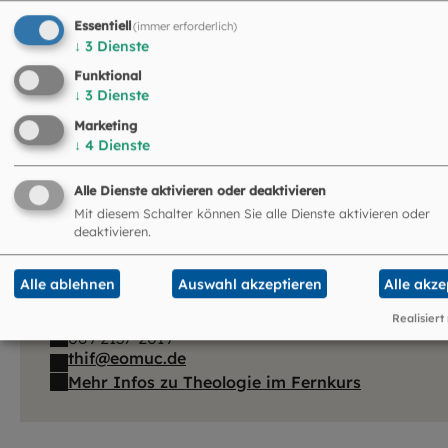
1
von 4
Essentiell
(immer erforderlich)
↓
3
Dienste
5 venue_list.results_announcement_multiple
Funktional
↓
3
Dienste
Marketing
↓
4
Dienste
Alle Dienste aktivieren oder deaktivieren
Mit diesem Schalter können Sie alle Dienste aktivieren oder
deaktivieren.
Theologie im Fernkurs
Leitung: Dr. Elisabeth von Lochner
Alle ablehnen
Auswahl akzeptieren
Alle akze
Kapellenstraße 4
80333 München
Realisiert
089 2137-2019
thif@eomuc.de
Mehr Infos zu Theologie im Fernkurs