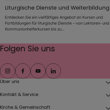
Liturgische Dienste und Weiterbildung
Entdecken Sie ein vielfältiges Angebot an Kursen und
Fortbildungen für liturgische Dienste – von Lektoren- und
Kommunionhelferkursen bis zu...
Folgen Sie uns
instagram
facebook
youtube
linkedin
Über uns
Über das Erzbistum
Kontakt & Service
Erzbischof
Kontakt
Kirche & Gemeinschaft
Pfarreien