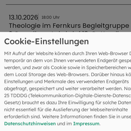
13.10.2026
18:00 Uhr
Theologie im Fernkurs Begleitgruppe
2 Grundkurs, Lehrbrief 18: Gottesdiens
Cookie-Einstellungen
der Kirche – Feier des Glaubens
Online
Mit Aufruf der Website können durch Ihren Web-Browser 
temporär an dem von Ihnen verwendeten Endgerät gespe
werden, und zwar als Cookie sowie in Speicherbereichen w
15.10.2026
18:00 Uhr
dem Local Storage des Web-Browsers. Darüber hinaus k
Theologie im Fernkurs Begleitgruppe 
Einstellungen und Merkmale des verwendeten Endgeräts
Grundkurs, Lehrbrief 18: Gottesdienst
abgefragt, gespeichert und weiter verarbeitet werden. Na
25 TDDDG (Telekommunikation-Digitale-Dienste-Datensc
der Kirche - Feier des Glaubens
Gesetz) braucht es dazu Ihre Einwilligung für solche Daten
Online
nicht essentiell für die Auslieferung der Webseiteninhalte
erforderlich sind. Weitere Informationen finden Sie in uns
Datenschutzhinweisen
und im
Impressum
.