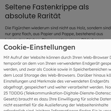
Seltene Fastenkrippe als
absolute Rarität
Die Figürchen wiederum sind nicht aus Holz, sondern sind
nur ganz flach, aus Papier und Pappe, bestehend aus
kolorierten Stichen. Diese wurden, einem Bilderbogen
Cookie-Einstellungen
gleich, ausgeschnitten und auf drei Ebenen auf drehbare
Scheiben montiert. Mithilfe eines Mechanismus werden d
Mit Aufruf der Website können durch Ihren Web-Browser 
Scheiben in Bewegung gesetzt und durchlaufen die
temporär an dem von Ihnen verwendeten Endgerät gespe
bemalten Kulissen des Kastens. Ähnliche Kuriositäten ga
werden, und zwar als Cookie sowie in Speicherbereichen w
und gibt es vereinzelt noch in Tirol, aber für Bayern stellt
dem Local Storage des Web-Browsers. Darüber hinaus k
der illustre Kasten, der laut Inschrift aus dem Jahr 1738
Einstellungen und Merkmale des verwendeten Endgeräts
stammt, eine absolute Rarität dar.
abgefragt, gespeichert und weiter verarbeitet werden. Na
Nach mutmaßlich zwei Jahrhunderten Dornröschenschla
25 TDDDG (Telekommunikation-Digitale-Dienste-Datensc
wurde die bewegliche Passionskrippe im vergangenen Ja
Gesetz) braucht es dazu Ihre Einwilligung für solche Daten
wieder restauriert und das Innenleben rekonstruiert. Seit
nicht essentiell für die Auslieferung der Webseiteninhalte
dem Patroziniumsfest der Ölbergkapelle im September
erforderlich sind. Weitere Informationen finden Sie in uns