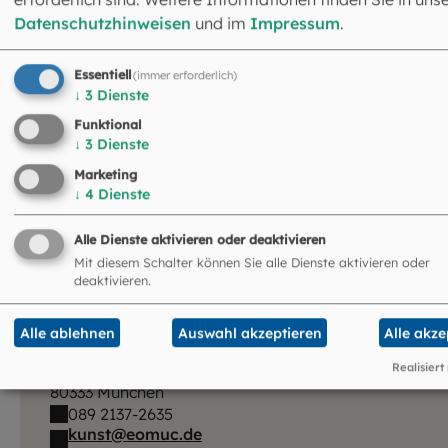
2022 kann die Fastenkrippe wieder am ursprünglichen Or
Datenschutzhinweisen
und im
Impressum
.
in Aktion bewundert werden. Im nächsten Jahr wird dann
schrittweise noch die Restaurierung weitere
Essentiell
(immer erforderlich)
Ausstattungselemente folgen. Wir sind gespannt, ob noc
↓
3
Dienste
weitere Entdeckungen auf uns warten.
Funktional
↓
3
Dienste
Marketing
↓
4
Dienste
Alle Dienste aktivieren oder deaktivieren
Mit diesem Schalter können Sie alle Dienste aktivieren oder
deaktivieren.
Hauptabteilung Kunst
Alle ablehnen
Auswahl akzeptieren
Alle akze
Leitung: Dr. Anja Schmidt
Kapellenstraße 4
Realisiert
80333 München
089 2137-2635
kunst@eomuc.de