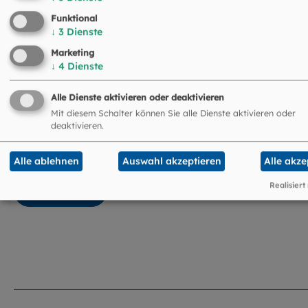
Funktional
↓
3
Dienste
Marketing
Anzahl Jungen Klasse A
↓
4
Dienste
Alle Dienste aktivieren oder deaktivieren
Mit diesem Schalter können Sie alle Dienste aktivieren oder
deaktivieren.
I'm not a robot
Alle ablehnen
Auswahl akzeptieren
Alle akze
Realisiert
ABSENDEN