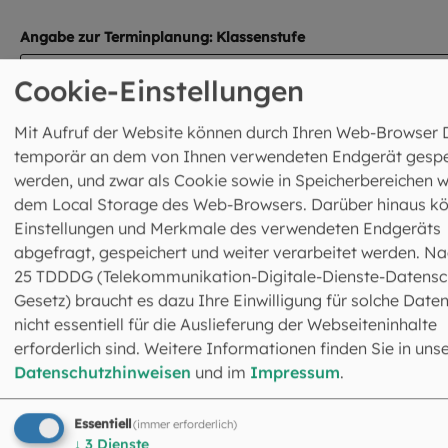
Angabe zur Terminplanung: Klassenstufe
Cookie-Einstellungen
Mit Aufruf der Website können durch Ihren Web-Browser 
Anzahl Klassen
temporär an dem von Ihnen verwendeten Endgerät gespe
1
werden, und zwar als Cookie sowie in Speicherbereichen w
dem Local Storage des Web-Browsers. Darüber hinaus k
2
Einstellungen und Merkmale des verwendeten Endgeräts
abgefragt, gespeichert und weiter verarbeitet werden. Na
3
25 TDDDG (Telekommunikation-Digitale-Dienste-Datensc
Gesetz) braucht es dazu Ihre Einwilligung für solche Daten
4
nicht essentiell für die Auslieferung der Webseiteninhalte
erforderlich sind. Weitere Informationen finden Sie in uns
5 oder mehr
Datenschutzhinweisen
und im
Impressum
.
Anzahl Mädchen Klasse A
Essentiell
(immer erforderlich)
↓
3
Dienste