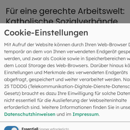
Für eine gerechte Arbeitswelt:
Katholische Sozialverbände
Cookie-Einstellungen
Die
Katholische Arbeitnehmer-Bewegung
(KAB)
versteht sich als Interessenvertretung von
Mit Aufruf der Website können durch Ihren Web-Browser 
Arbeitnehmerinnen und Arbeitnehmern. Sie setzt sich ein 
temporär an dem von Ihnen verwendeten Endgerät gespe
soziale Gerechtigkeit in Gesellschaft, Politik und Wirtscha
werden, und zwar als Cookie sowie in Speicherbereichen w
eine menschenwürdige Gestaltung der Arbeitswelt, eine
dem Local Storage des Web-Browsers. Darüber hinaus k
familienfreundliche Wirtschafts- und Unternehmenspoliti
Einstellungen und Merkmale des verwendeten Endgeräts
sowie eine Wirtschaft, die dem Menschen dient.
abgefragt, gespeichert und weiter verarbeitet werden. Na
25 TDDDG (Telekommunikation-Digitale-Dienste-Datensc
Das
Kolpingwerk
ist ein generationsübergreifender
Gesetz) braucht es dazu Ihre Einwilligung für solche Daten
Sozialverband, der in örtlichen Kolpingsfamilien organisi
nicht essentiell für die Auslieferung der Webseiteninhalte
ist. Der Verband fördert das Bewusstsein für
erforderlich sind. Weitere Informationen finden Sie in uns
verantwortliches Leben und solidarisches Handeln.
Datenschutzhinweisen
und im
Impressum
.
Schwerpunkte seines Handelns sind die Arbeit mit jungen
Menschen, das Engagement in der Arbeitswelt, der Einsa
Essentiell
(immer erforderlich)