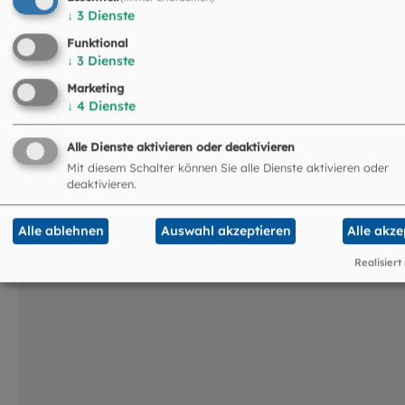
für Familien und für globale Gerechtigkeit.
↓
3
Dienste
Funktional
↓
3
Dienste
Marketing
↓
4
Dienste
Alle Dienste aktivieren oder deaktivieren
Das könnte Sie auch
Mit diesem Schalter können Sie alle Dienste aktivieren oder
deaktivieren.
interessieren
Alle ablehnen
Auswahl akzeptieren
Alle akze
©
Andreas Pollok / EOM
Realisiert