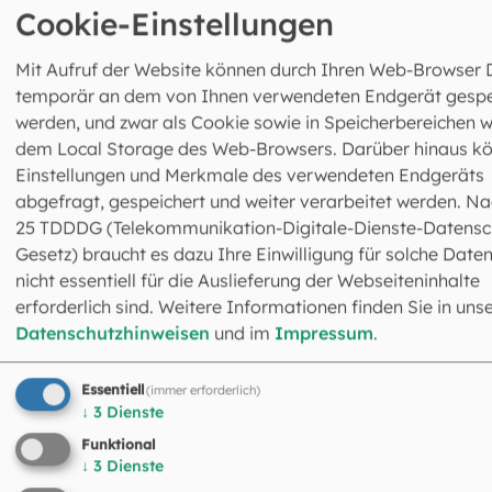
Cookie-Einstellungen
Mit Aufruf der Website können durch Ihren Web-Browser 
temporär an dem von Ihnen verwendeten Endgerät gespe
werden, und zwar als Cookie sowie in Speicherbereichen w
dem Local Storage des Web-Browsers. Darüber hinaus k
Einstellungen und Merkmale des verwendeten Endgeräts
abgefragt, gespeichert und weiter verarbeitet werden. Na
Christine Senger-Sachs
25 TDDDG (Telekommunikation-Digitale-Dienste-Datensc
Assistenz
Gesetz) braucht es dazu Ihre Einwilligung für solche Daten
089 2137-1364
nicht essentiell für die Auslieferung der Webseiteninhalte
csenger@eomuc.de
erforderlich sind. Weitere Informationen finden Sie in uns
Datenschutzhinweisen
und im
Impressum
.
Essentiell
(immer erforderlich)
↓
3
Dienste
Funktional
↓
3
Dienste