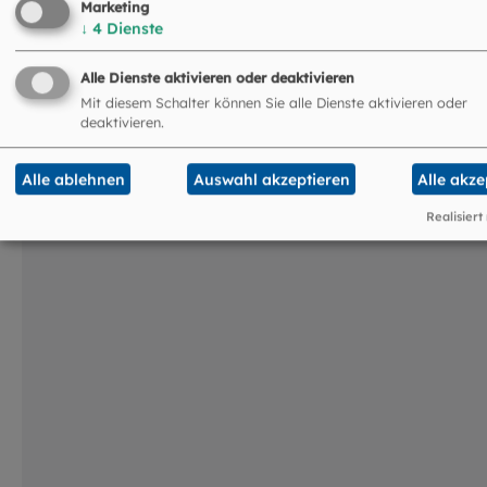
Marketing
↓
4
Dienste
Das könnte Sie auch
interessieren
Alle Dienste aktivieren oder deaktivieren
Mit diesem Schalter können Sie alle Dienste aktivieren oder
deaktivieren.
©
Hendrik Steffens / EOM
Alle ablehnen
Auswahl akzeptieren
Alle akze
Realisiert