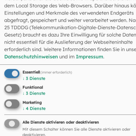
Bestattung“, weiß Heidrun Oberleitner-Reitinger. Schließl
dem Local Storage des Web-Browsers. Darüber hinaus k
soll ein einzigartiges Leben gewürdigt und mit der
Einstellungen und Merkmale des verwendeten Endgeräts
biblischen Botschaft der Auferstehung verbunden werden
abgefragt, gespeichert und weiter verarbeitet werden. Na
Es sei möglich, den Ritus so anzupassen, dass er den
25 TDDDG (Telekommunikation-Digitale-Dienste-Datensc
Bedürfnissen der Hinterbliebenen entspricht und hierfür
Gesetz) braucht es dazu Ihre Einwilligung für solche Daten
Wünsche für den Ablauf und die Gestaltung einzubringen.
nicht essentiell für die Auslieferung der Webseiteninhalte
So könnten etwa Kinder selbst gemalte Bilder auf den S
erforderlich sind. Weitere Informationen finden Sie in uns
legen oder Trauernde Texte an aufgestellte Zweige häng
Datenschutzhinweisen
und im
Impressum
.
Bei der Vorbereitung sei es hilfreich, wenn die Angehörig
Essentiell
aus dem Leben des Verstorbenen erzählen und vielleicht
(immer erforderlich)
↓
3
Dienste
sogar schriftliche Notizen mitbringen. So lässt sich für di
Traueransprache ein besseres Bild von der verstorbenen
Funktional
↓
3
Dienste
Person formen. „Das Gespräch ist für die Hinterbliebene
nicht zuletzt auch die Möglichkeit, von sich, ihren Gefühle
Marketing
↓
4
Dienste
und ihrer Situation zu erzählen“, schildert Oberleitner-
Reitinger.
Alle Dienste aktivieren oder deaktivieren
Mit diesem Schalter können Sie alle Dienste aktivieren oder
deaktivieren.