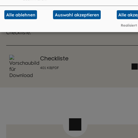
Checkliste
Alle ablehnen
Auswahl akzeptieren
Alle akze
Im Falle des Todes eines Angehörigen hilft Ihnen unsere
Realisiert
Checkliste:
Checkliste
401
KB
|
PDF