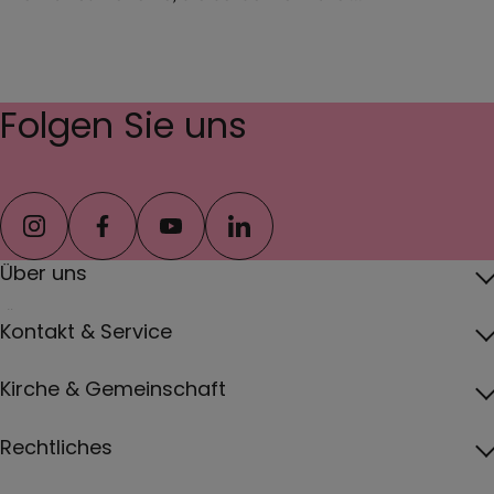
Folgen Sie uns
instagram
facebook
youtube
linkedin
Über uns
Über das Erzbistum
Kontakt & Service
Erzbischof
Kontakt
Kirche & Gemeinschaft
Pfarreien
Pressebereich
Papst
Katholisch werden und Wiedereintritt
Rechtliches
Jobs
Vatikan
Gottesdienste
Impressum