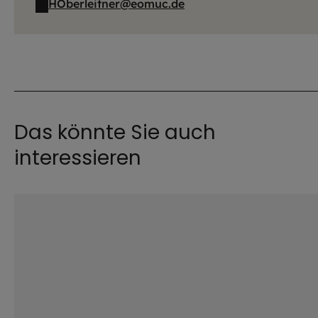
HOberleitner@eomuc.de
Das könnte Sie auch
interessieren
©
istock.com / Porta