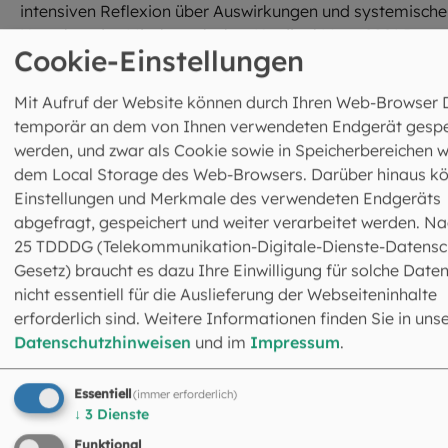
intensiven Reflexion über Auswirkungen und systemische
Ursachen des Missbrauchs bot Kardinal Marx 2021 Papst
Cookie-Einstellungen
Franziskus seinen
Verzicht auf das Amt als Erzbischof
von München und Freising an
, den dieser jedoch
Mit Aufruf der Website können durch Ihren Web-Browser 
ablehnte.
temporär an dem von Ihnen verwendeten Endgerät gespe
werden, und zwar als Cookie sowie in Speicherbereichen w
Zentrale Wirkungsfelder im
dem Local Storage des Web-Browsers. Darüber hinaus k
Erzbistum München und Freisi
Einstellungen und Merkmale des verwendeten Endgeräts
abgefragt, gespeichert und weiter verarbeitet werden. Na
25 TDDDG (Telekommunikation-Digitale-Dienste-Datensc
Zur Aufarbeitung gehört für Kardinal Marx auch der „akt
Gesetz) braucht es dazu Ihre Einwilligung für solche Daten
Kampf gegen das Vergessen“, wie er sagt, im Sinne der
nicht essentiell für die Auslieferung der Webseiteninhalte
Seelsorge und Begegnung. Immer wieder sucht er den
erforderlich sind. Weitere Informationen finden Sie in uns
direkten persönlichen Kontakt mit Betroffenen. Seit 2010
Datenschutzhinweisen
und im
Impressum
.
wurden Maßnahmen zur Prävention, Intervention und
Seelsorge in der Erzdiözese etabliert, 2020 rief Marx als
besonderes Zeichen seine
Stiftung „Spes et Salus“
ins
Essentiell
(immer erforderlich)
↓
3
Dienste
Leben, die Betroffene in ihrer Suche nach geistlicher
Beheimatung unterstützen soll.
Funktional