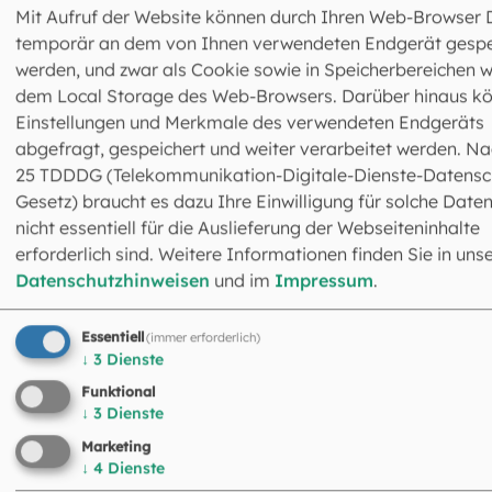
Ordinariatsdirektorin
Mit Aufruf der Website können durch Ihren Web-Browser 
Leiterin des
Ressorts Bildung
temporär an dem von Ihnen verwendeten Endgerät gespe
werden, und zwar als Cookie sowie in Speicherbereichen w
dem Local Storage des Web-Browsers. Darüber hinaus k
Einstellungen und Merkmale des verwendeten Endgeräts
abgefragt, gespeichert und weiter verarbeitet werden. Na
25 TDDDG (Telekommunikation-Digitale-Dienste-Datensc
Gesetz) braucht es dazu Ihre Einwilligung für solche Daten
©
EOM
nicht essentiell für die Auslieferung der Webseiteninhalte
Richard Stefke
erforderlich sind. Weitere Informationen finden Sie in uns
Ordinariatsdirektor
Datenschutzhinweisen
und im
Impressum
.
Leiter des
Ressorts Caritas und Beratu
Essentiell
(immer erforderlich)
↓
3
Dienste
Funktional
↓
3
Dienste
Marketing
↓
4
Dienste