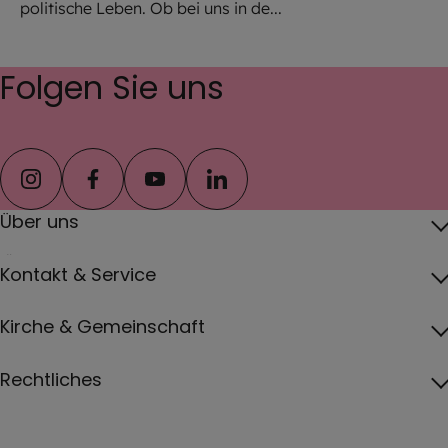
politische Leben. Ob bei uns in de...
Folgen Sie uns
instagram
facebook
youtube
linkedin
Über uns
Über das Erzbistum
Kontakt & Service
Erzbischof
Kontakt
Kirche & Gemeinschaft
Pfarreien
Pressebereich
Papst
Katholisch werden und Wiedereintritt
Rechtliches
Jobs
Vatikan
Gottesdienste
Impressum
Erzbistum von A bis Z
Deutsche Bischofskonferenz
Veranstaltungen