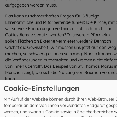
aufgegeben werden muss.
Das kann zu schmerzhaften Fragen für Gläubige,
Ehrenamtliche und Mitarbeitende führen: Die Kirche, mit 
wir so viele Erinnerungen verbinden, soll nicht mehr für
Gottesdienste genutzt werden? In unserem Pfarrheim
sollen Flächen an Externe vermietet werden? Dennoch
wächst die Gewissheit: Wir müssen uns jetzt auf den Weg
machen, so schwierig es auch sein mag. Nur so können w
die Veränderungen mitgestalten und werden nicht einfac
von ihnen überrollt. Das Beispiel von St. Thomas Morus i
München zeigt, wie sich die Nutzung von Räumen veränd
kann.
Cookie-Einstellungen
Mit Aufruf der Website können durch Ihren Web-Browser 
temporär an dem von Ihnen verwendeten Endgerät gespe
werden, und zwar als Cookie sowie in Speicherbereichen w