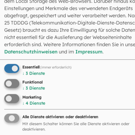
dem Local Storage des Web-Browsers. Darüber hinaus k
Einstellungen und Merkmale des verwendeten Endgeräts
abgefragt, gespeichert und weiter verarbeitet werden. Na
25 TDDDG (Telekommunikation-Digitale-Dienste-Datensc
Gesetz) braucht es dazu Ihre Einwilligung für solche Daten
nicht essentiell für die Auslieferung der Webseiteninhalte
erforderlich sind. Weitere Informationen finden Sie in uns
Datenschutzhinweisen
und im
Impressum
.
Essentiell
(immer erforderlich)
↓
3
Dienste
Funktional
©
Sebastian Schels
↓
3
Dienste
Marketing
Dieser Pfarrsaal ist ein
↓
4
Dienste
Novum für die Erzdiözese
Alle Dienste aktivieren oder deaktivieren
Mit diesem Schalter können Sie alle Dienste aktivieren oder
Fünf Jahre lang wurde St. Thomas Morus in
deaktivieren.
München-Sendling umgebaut und saniert. Eine