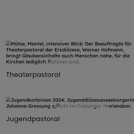
©
EOM / Axel Effner
Theaterpastoral
©
Daniel Körberle / EOM
Jugendpastoral