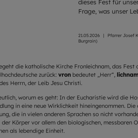
dieses Fest für unse
Frage, was unser L
21.05.2026
|
Pfarrer Josef 
Burgrain)
geht die katholische Kirche Fronleichnam, das Fest 
elhochdeutsche zurück:
vron
bedeutet „Herr“,
lichna
des Herrn, der Leib Jesu Christi.
lich, worum es geht: In der Eucharistie wird die Ho
ndlung in eine neue Wirklichkeit hineingenommen. Die
ung, die in vielen anderen Sprachen so nicht vorhanden
 der Körper vor allem den biologischen, messbaren 
en als lebendige Einheit.