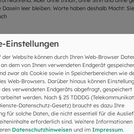
fortwährend. Aber ohne Inhalt, ohne Sinn und ohne g
he Dasein leer bleiben. Worte haben deshalb Macht: S
uch
chall, doch sie transportieren Gedanken, die im Hör
e-Einstellungen
bene Worte sind still, aber sie können über lange Z
ie lesen und umsetzen. Gedanken bestehen als immater
f der Website können durch Ihren Web-Browser Date
sprochen, geschrieben oder nur gedacht werden. In u
 an dem von Ihnen verwendeten Endgerät gespeicher
ekommen: Information prägt Wirklichkeit.
nd zwar als Cookie sowie in Speicherbereichen wie d
es Web-Browsers. Darüber hinaus können Einstellun
 des verwendeten Endgeräts abgefragt, gespeichert
rarbeitet werden. Nach § 25 TDDDG (Telekommunikat
Dienste-Datenschutz-Gesetz) braucht es dazu Ihre
ng für solche Daten, die nicht essentiell für die Auslie
iteninhalte erforderlich sind. Weitere Informationen
onleichnam erinnert daran, dass unse
seren
Datenschutzhinweisen
und im
Impressum
.