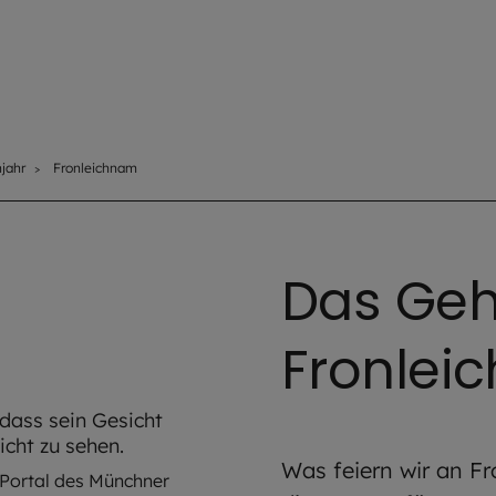
njahr
Fronleichnam
Das Geh
Fronlei
Was feiern wir an F
Portal des Münchner